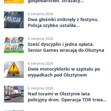
gospodarstwo. Strażacy
przypominają o zasadach żniw
6 sierpnia 2026
Dwa głośniki zniknęły z festynu.
Policja szybko ustaliła
podejrzanego
6 sierpnia 2026
Sześć dyscyplin i jedna opłata.
Senior Games wracają do Olsztyna
6 sierpnia 2026
Dwie motocyklistki w szpitalu po
wypadkach pod Olsztynem
6 sierpnia 2026
Nad torami w Olsztynie lata
policyjny dron. Operacja TOR trwa
od listopada