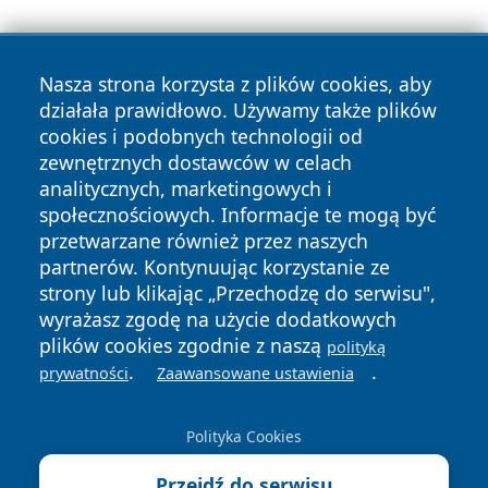
Nasza strona korzysta z plików cookies, aby
działała prawidłowo. Używamy także plików
cookies i podobnych technologii od
zewnętrznych dostawców w celach
Copyright © 2026 wiadomosciolsztyn.pl Wszystkie prawa
analitycznych, marketingowych i
zastrzeżone.
społecznościowych. Informacje te mogą być
przetwarzane również przez naszych
partnerów. Kontynuując korzystanie ze
Polityka
Polityka
News
Autorzy
strony lub klikając „Przechodzę do serwisu",
Prywatności
Cookies
wyrażasz zgodę na użycie dodatkowych
plików cookies zgodnie z naszą
polityką
.
.
prywatności
Zaawansowane ustawienia
Polityka Cookies
Przejdź do serwisu