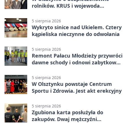
rolników. KRUS i wojewoda
zapowiadają współpracę
5 sierpnia 2026
Wykryto sinice nad Ukielem. Cztery
kąpieliska nieczynne do odwołania
5 sierpnia 2026
Remont Pałacu Młodzieży przywróci
dawne schody i odnowi zabytkowy
budynek
5 sierpnia 2026
W Olsztynku powstaje Centrum
Sportu i Zdrowia. Jest akt erekcyjny
5 sierpnia 2026
Zgubiona karta posłużyła do
zakupów. Dwaj mężczyźni
zatrzymani w Olsztynie