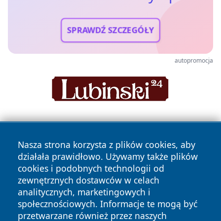
SPRAWDŹ SZCZEGÓŁY
autopromocja
Nasza strona korzysta z plików cookies, aby
działała prawidłowo. Używamy także plików
cookies i podobnych technologii od
zewnętrznych dostawców w celach
Copyright © 2026 wiadomosciolsztyn.pl Wszystkie prawa
analitycznych, marketingowych i
zastrzeżone.
społecznościowych. Informacje te mogą być
przetwarzane również przez naszych