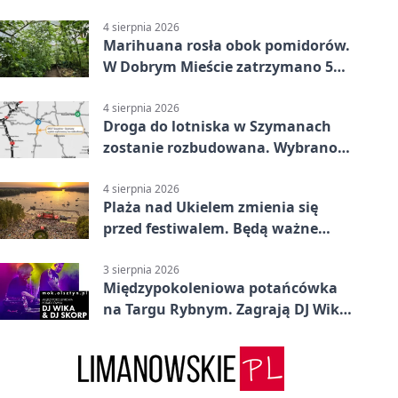
alarmowania
4 sierpnia 2026
Marihuana rosła obok pomidorów.
W Dobrym Mieście zatrzymano 5
osób
4 sierpnia 2026
Droga do lotniska w Szymanach
zostanie rozbudowana. Wybrano
wykonawcę
4 sierpnia 2026
Plaża nad Ukielem zmienia się
przed festiwalem. Będą ważne
ograniczenia
3 sierpnia 2026
Międzypokoleniowa potańcówka
na Targu Rybnym. Zagrają DJ Wika
i DJ Skorp