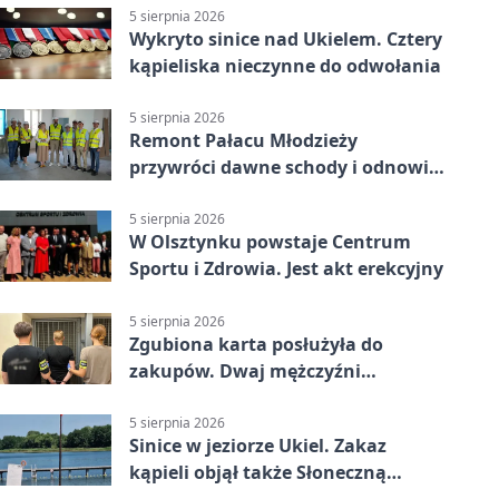
5 sierpnia 2026
Wykryto sinice nad Ukielem. Cztery
kąpieliska nieczynne do odwołania
5 sierpnia 2026
Remont Pałacu Młodzieży
przywróci dawne schody i odnowi
zabytkowy budynek
5 sierpnia 2026
W Olsztynku powstaje Centrum
Sportu i Zdrowia. Jest akt erekcyjny
5 sierpnia 2026
Zgubiona karta posłużyła do
zakupów. Dwaj mężczyźni
zatrzymani w Olsztynie
5 sierpnia 2026
Sinice w jeziorze Ukiel. Zakaz
kąpieli objął także Słoneczną
Polanę