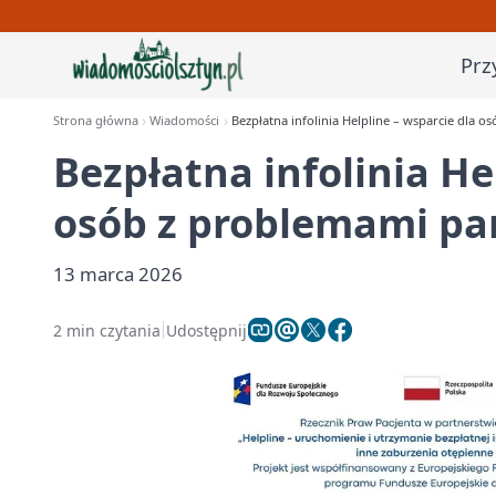
Prz
Strona główna
Wiadomości
Bezpłatna infolinia Helpline – wsparcie dla 
Bezpłatna infolinia He
osób z problemami pa
13 marca 2026
2 min czytania
Udostępnij