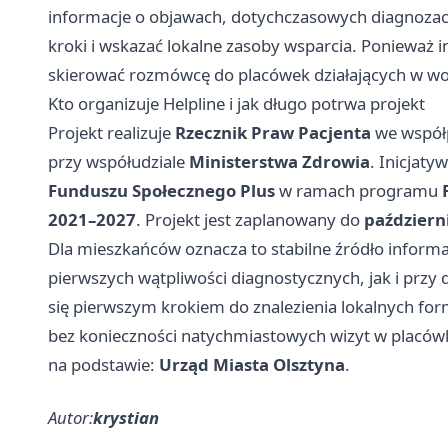
informacje o objawach, dotychczasowych diagnozach
kroki i wskazać lokalne zasoby wsparcia. Ponieważ i
skierować rozmówcę do placówek działających w 
Kto organizuje Helpline i jak długo potrwa projekt
Projekt realizuje
Rzecznik Praw Pacjenta
we współ
przy współudziale
Ministerstwa Zdrowia
. Inicjat
Funduszu Społecznego Plus
w ramach programu
2021–2027
. Projekt jest zaplanowany do
październ
Dla mieszkańców oznacza to stabilne źródło informac
pierwszych wątpliwości diagnostycznych, jak i przy 
się pierwszym krokiem do znalezienia lokalnych for
bez konieczności natychmiastowych wizyt w placów
na podstawie:
Urząd Miasta Olsztyna
.
Autor:
krystian