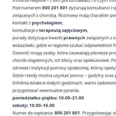
Infolinia Helpline – z kim porozmawiasz i o czym m
Pod numerem
800 201 801
dyżurują konsultanci i 
związanych z chorobą. Rozmowy mają charakter pou
kontakt z
psychologiem
,
konsultacje z
terapeutą zajęciowym
,
porady dotyczące kwestii
prawnych
związanych z o
wskazówki, gdzie w regionie szukać odpowiednich f
Dzwonić mogą osoby, które zauważają pierwsze pro
chorób otępiennych, ich bliscy oraz opiekunowie. 
zdrowia i instytucji pomocy społecznej, którzy spot
Gdzie i kiedy można uzyskać pomoc – godziny oraz 
Infolinia działa w stałych godzinach, warto zadzwo
przygotować ewentualne pytania:
poniedziałku–piątku: 10.00–21.00
soboty: 10.00–16.00
Numer do zapisania:
800 201 801
. Przygotowując s