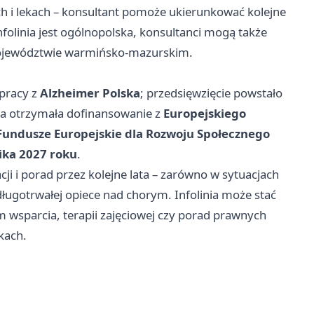
 i lekach – konsultant pomoże ukierunkować kolejne
nfolinia jest ogólnopolska, konsultanci mogą także
województwie warmińsko‑mazurskim.
pracy z
Alzheimer Polska
; przedsięwzięcie powstało
ywa otrzymała dofinansowanie z
Europejskiego
Fundusze Europejskie dla Rozwoju Społecznego
ika 2027 roku
.
ji i porad przez kolejne lata – zarówno w sytuacjach
długotrwałej opiece nad chorym. Infolinia może stać
m wsparcia, terapii zajęciowej czy porad prawnych
kach.