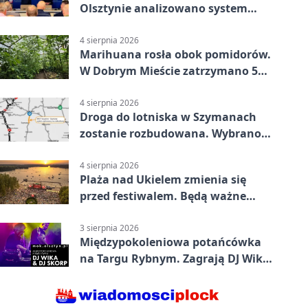
Olsztynie analizowano system
alarmowania
4 sierpnia 2026
Marihuana rosła obok pomidorów.
W Dobrym Mieście zatrzymano 5
osób
4 sierpnia 2026
Droga do lotniska w Szymanach
zostanie rozbudowana. Wybrano
wykonawcę
4 sierpnia 2026
Plaża nad Ukielem zmienia się
przed festiwalem. Będą ważne
ograniczenia
3 sierpnia 2026
Międzypokoleniowa potańcówka
na Targu Rybnym. Zagrają DJ Wika
i DJ Skorp