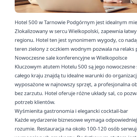
Hotel 500 w Tarnowie Podgórnym jest idealnym miej
Zlokalizowany w sercu Wielkopolski, zapewnia łatwy 
regionu. Hotel ten jest synonimem wygody, co nada
teren zielony z oczkiem wodnym pozwala na relaks 
Nowoczesne sale konferencyjne w Wielkopolsce
Kluczowym atutem Hotelu 500 są jego nowoczesne sa
całego kraju znajdą tu idealne warunki do organizacji
wyposażone w najnowszy sprzęt, a profesjonalna ob
bez zarzutu. Hotel oferuje różne układy sal, co poz
potrzeb klientów.
Wyśmienita gastronomia i elegancki cocktail-bar
Każde wydarzenie biznesowe wymaga odpowiedniej o
rozumie. Restauracja na około 100-120 osób serwuje