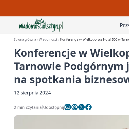
Prz
Strona główna
Wiadomości
Konferencje w Wielkopolsce Hotel 500 w Tar
Konferencje w Wielkop
Tarnowie Podgórnym j
na spotkania bizneso
12 sierpnia 2024
2 min czytania
Udostępnij