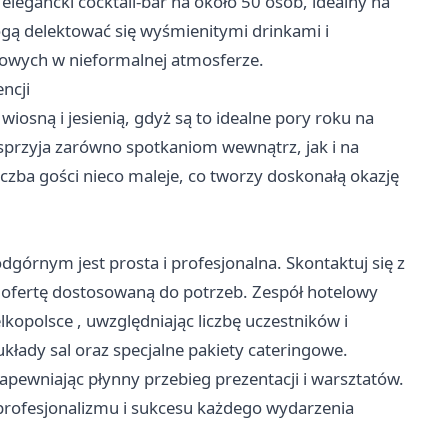
gancki cocktail-bar na około 50 osób, idealny na
ogą delektować się wyśmienitymi drinkami i
sowych w nieformalnej atmosferze.
ncji
iosną i jesienią, gdyż są to idealne pory roku na
sprzyja zarówno spotkaniom wewnątrz, jak i na
zba gości nieco maleje, co tworzy doskonałą okazję
górnym jest prosta i profesjonalna. Skontaktuj się z
i ofertę dostosowaną do potrzeb. Zespół hotelowy
elkopolsce
, uwzględniając liczbę uczestników i
kłady sal oraz specjalne pakiety cateringowe.
apewniając płynny przebieg prezentacji i warsztatów.
 profesjonalizmu i sukcesu każdego wydarzenia