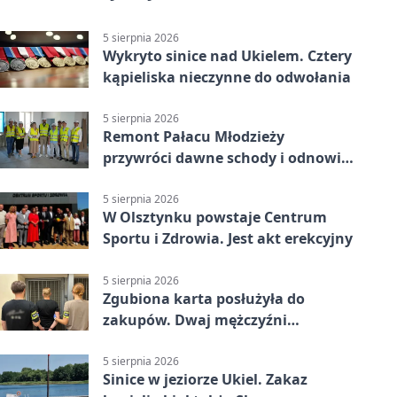
5 sierpnia 2026
Wykryto sinice nad Ukielem. Cztery
kąpieliska nieczynne do odwołania
5 sierpnia 2026
Remont Pałacu Młodzieży
przywróci dawne schody i odnowi
zabytkowy budynek
5 sierpnia 2026
W Olsztynku powstaje Centrum
Sportu i Zdrowia. Jest akt erekcyjny
5 sierpnia 2026
Zgubiona karta posłużyła do
zakupów. Dwaj mężczyźni
zatrzymani w Olsztynie
5 sierpnia 2026
Sinice w jeziorze Ukiel. Zakaz