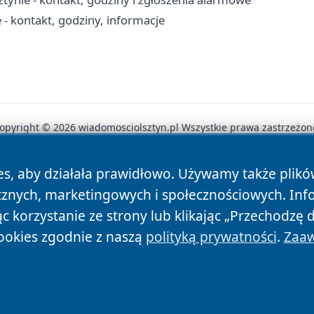
 kontakt, godziny, informacje
opyright © 2026 wiadomosciolsztyn.pl Wszystkie prawa zastrzeżon
es, aby działała prawidłowo. Używamy także plik
News
Autorzy
Polityka Prywatności
Polityka Cookie
cznych, marketingowych i społecznościowych. Inf
 korzystanie ze strony lub klikając „Przechodzę 
ookies zgodnie z naszą
polityką prywatności
.
Zaaw