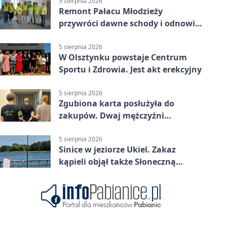
5 sierpnia 2026
Remont Pałacu Młodzieży
przywróci dawne schody i odnowi
zabytkowy budynek
5 sierpnia 2026
W Olsztynku powstaje Centrum
Sportu i Zdrowia. Jest akt erekcyjny
5 sierpnia 2026
Zgubiona karta posłużyła do
zakupów. Dwaj mężczyźni
zatrzymani w Olsztynie
5 sierpnia 2026
Sinice w jeziorze Ukiel. Zakaz
kąpieli objął także Słoneczną
Polanę