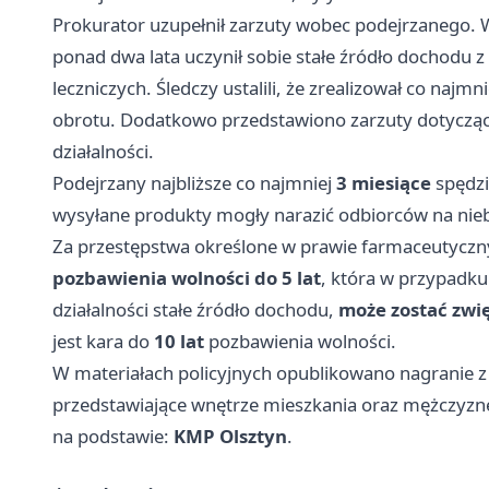
Prokurator uzupełnił zarzuty wobec podejrzanego.
ponad dwa lata uczynił sobie stałe źródło dochodu z
leczniczych. Śledczy ustalili, że zrealizował co najmn
obrotu. Dodatkowo przedstawiono zarzuty dotyczące
działalności.
Podejrzany najbliższe co najmniej
3 miesiące
spędzi
wysyłane produkty mogły narazić odbiorców na niebe
Za przestępstwa określone w prawie farmaceutycz
pozbawienia wolności do 5 lat
, która w przypadku 
działalności stałe źródło dochodu,
może zostać zwi
jest kara do
10 lat
pozbawienia wolności.
W materiałach policyjnych opublikowano nagranie z d
przedstawiające wnętrze mieszkania oraz mężczyzn
na podstawie:
KMP Olsztyn
.