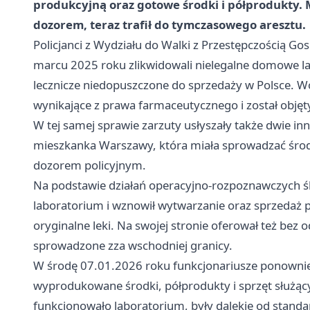
produkcyjną oraz gotowe środki i półprodukty. 
dozorem, teraz trafił do tymczasowego aresztu.
Policjanci z Wydziału do Walki z Przestępczością Go
marcu 2025 roku zlikwidowali nielegalne domowe 
lecznicze niedopuszczone do sprzedaży w Polsce. Wó
wynikające z prawa farmaceutycznego i został obję
W tej samej sprawie zarzuty usłyszały także dwie inn
mieszkanka
Warszawy
, która miała sprowadzać środki
dozorem policyjnym.
Na podstawie działań operacyjno-rozpoznawczych śle
laboratorium i wznowił wytwarzanie oraz sprzedaż
oryginalne leki. Na swojej stronie oferował też bez 
sprowadzone zza wschodniej granicy.
W środę 07.01.2026 roku funkcjonariusze ponownie 
wyprodukowane środki, półprodukty i sprzęt służący
funkcjonowało laboratorium, były dalekie od stand