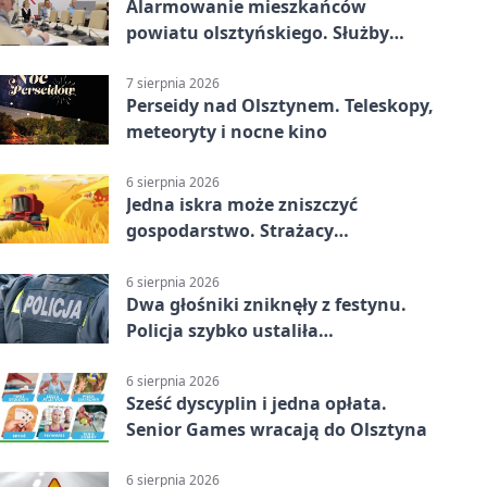
Alarmowanie mieszkańców
powiatu olsztyńskiego. Służby
porządkują zasady działania
7 sierpnia 2026
Perseidy nad Olsztynem. Teleskopy,
meteoryty i nocne kino
6 sierpnia 2026
Jedna iskra może zniszczyć
gospodarstwo. Strażacy
przypominają o zasadach żniw
6 sierpnia 2026
Dwa głośniki zniknęły z festynu.
Policja szybko ustaliła
podejrzanego
6 sierpnia 2026
Sześć dyscyplin i jedna opłata.
Senior Games wracają do Olsztyna
6 sierpnia 2026