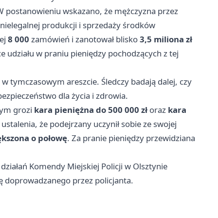
 W postanowieniu wskazano, że mężczyzna przez
 nielegalnej produkcji i sprzedaży środków
iej
8 000
zamówień i zanotował blisko
3,5 miliona zł
 udziału w praniu pieniędzy pochodzących z tej
 w tymczasowym areszcie. Śledczy badają dalej, czy
zpieczeństwo dla życia i zdrowia.
nym grozi
kara pieniężna do 500 000 zł
oraz
kara
ustalenia, że podejrzany uczynił sobie ze swojej
ększona o połowę
. Za pranie pieniędzy przewidziana
ziałań Komendy Miejskiej Policji w Olsztynie
ę doprowadzanego przez policjanta.