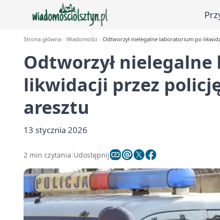
Prz
Strona główna
Wiadomości
Odtworzył nielegalne laboratorium po likwidacj
Odtworzył nielegalne
likwidacji przez policję
aresztu
13 stycznia 2026
2 min czytania
Udostępnij