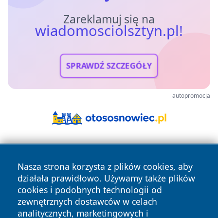
Zareklamuj się na
wiadomosciolsztyn.pl!
SPRAWDŹ SZCZEGÓŁY
autopromocja
Nasza strona korzysta z plików cookies, aby
działała prawidłowo. Używamy także plików
cookies i podobnych technologii od
zewnętrznych dostawców w celach
Copyright © 2026 wiadomosciolsztyn.pl Wszystkie prawa
analitycznych, marketingowych i
zastrzeżone.