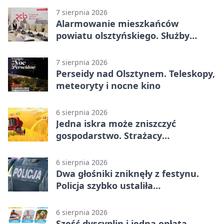
7 sierpnia 2026
Alarmowanie mieszkańców
powiatu olsztyńskiego. Służby
porządkują zasady działania
7 sierpnia 2026
Perseidy nad Olsztynem. Teleskopy,
meteoryty i nocne kino
6 sierpnia 2026
Jedna iskra może zniszczyć
gospodarstwo. Strażacy
przypominają o zasadach żniw
6 sierpnia 2026
Dwa głośniki zniknęły z festynu.
Policja szybko ustaliła
podejrzanego
6 sierpnia 2026
Sześć dyscyplin i jedna opłata.