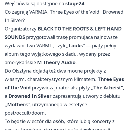
Wejściówki są dostępne na
stage24
.
Co zagrają VARMIA, Three Eyes of the Void i Drowned
In Silver?
Organizatorzy
BLACK TO THE ROOTS & LEFT HAND
SOUNDS
przygotowali trasę promującą najnowsze
wydawnictwo VARMII, czyli
„Lauks”
— piąty pełny
album tego wyjątkowego składu, wydany przez
amerykańskie
M-Theory Audio
.
Do Olsztyna dojadą też dwa mocne projekty z
własnym, charakterystycznym klimatem.
Three Eyes
of the Void
przywiozą materiał z płyty
„The Atheist”
,
a
Drowned In Silver
zaprezentują utwory z debiutu
„Mothers”
, utrzymanego w estetyce
post/occult/doom.
To będzie wieczór dla osób, które lubią koncerty z
gęstą atmosferą, ciężarem i dużą dawką emocji.