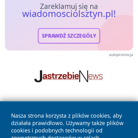
Zareklamuj się na
wiadomosciolsztyn.pl!
SPRAWDŹ SZCZEGÓŁY
autopromocja
Nasza strona korzysta z plików cookies, aby
działała prawidłowo. Używamy także plików
cookies i podobnych technologii od
zewnętrznych dostawców w celach