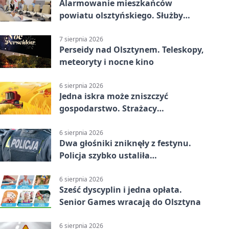
Alarmowanie mieszkańców
powiatu olsztyńskiego. Służby
porządkują zasady działania
7 sierpnia 2026
Perseidy nad Olsztynem. Teleskopy,
meteoryty i nocne kino
6 sierpnia 2026
Jedna iskra może zniszczyć
gospodarstwo. Strażacy
przypominają o zasadach żniw
6 sierpnia 2026
Dwa głośniki zniknęły z festynu.
Policja szybko ustaliła
podejrzanego
6 sierpnia 2026
Sześć dyscyplin i jedna opłata.
Senior Games wracają do Olsztyna
6 sierpnia 2026