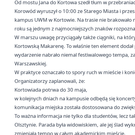
Od mostu Jana do Kortowa szedł tłum w przebrania
Korowód wyruszył o 10:00 ze Starego Miasta i przes
kampus UWM w Kortowie. Na trasie nie brakowało m
roku są jednym z najmocniejszych znaków rozpozn
W marszu uwagę przyciągały także ciągniki, na któr
Kortowską Makarenę. To właśnie ten element dodał pr
wydarzenie nabrało niemal festiwalowego tempa, zani
Warszawskiej.
W praktyce oznaczało to spory ruch w mieście i kon
Organizatorzy zaplanowali, że:
Kortowiada potrwa do 30 maja,
w kolejnych dniach na kampusie odbędą się koncert
komunikacja miejska została dostosowana do zwięks
To ważna informacja nie tylko dla studentów, lecz ta
Olsztynie. Parada była widowiskiem, ale jej ślad wykr
zmieniała tempo w całym akademickim mieście.