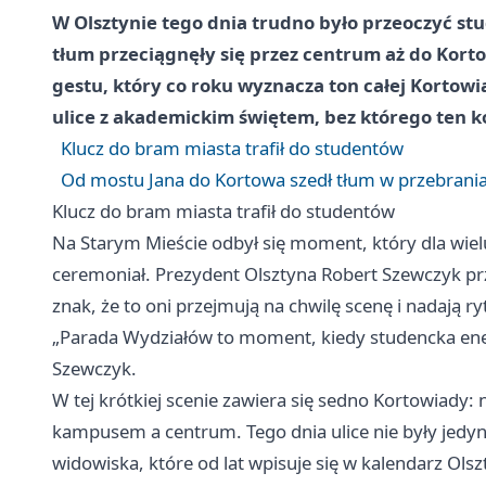
W Olsztynie tego dnia trudno było przeoczyć st
tłum przeciągnęły się przez centrum aż do Kort
gestu, który co roku wyznacza ton całej Kortow
ulice z akademickim świętem, bez którego ten k
Klucz do bram miasta trafił do studentów
Od mostu Jana do Kortowa szedł tłum w przebrani
Klucz do bram miasta trafił do studentów
Na Starym Mieście odbył się moment, który dla wie
ceremoniał. Prezydent Olsztyna Robert Szewczyk pr
znak, że to oni przejmują na chwilę scenę i nadają 
„Parada Wydziałów to moment, kiedy studencka energ
Szewczyk.
W tej krótkiej scenie zawiera się sedno Kortowiady:
kampusem a centrum. Tego dnia ulice nie były jedyni
widowiska, które od lat wpisuje się w kalendarz Olsz