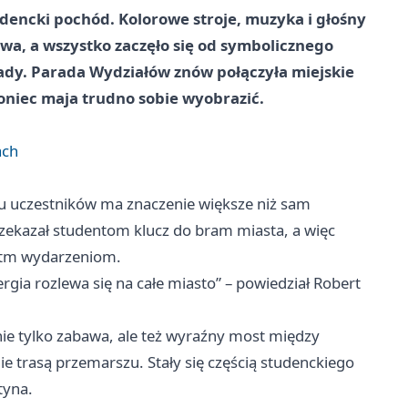
udencki pochód. Kolorowe stroje, muzyka i głośny
owa, a wszystko zaczęło się od symbolicznego
iady. Parada Wydziałów znów połączyła miejskie
oniec maja trudno sobie wyobrazić.
ach
lu uczestników ma znaczenie większe niż sam
zekazał studentom klucz do bram miasta, a więc
rytm wydarzeniom.
ia rozlewa się na całe miasto” – powiedział Robert
 nie tylko zabawa, ale też wyraźny most między
e trasą przemarszu. Stały się częścią studenckiego
tyna.