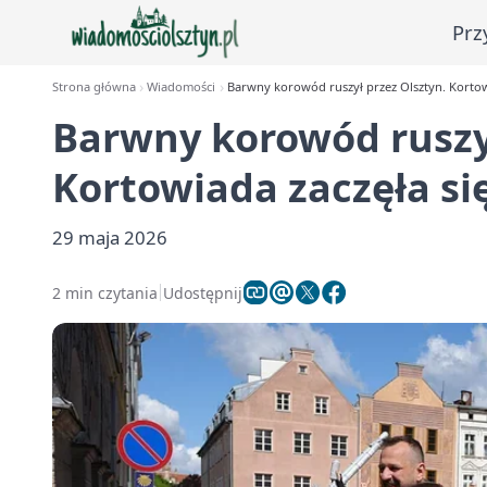
Prz
Strona główna
Wiadomości
Barwny korowód ruszył przez Olsztyn. Kortow
Barwny korowód ruszył
Kortowiada zaczęła si
29 maja 2026
2 min czytania
Udostępnij