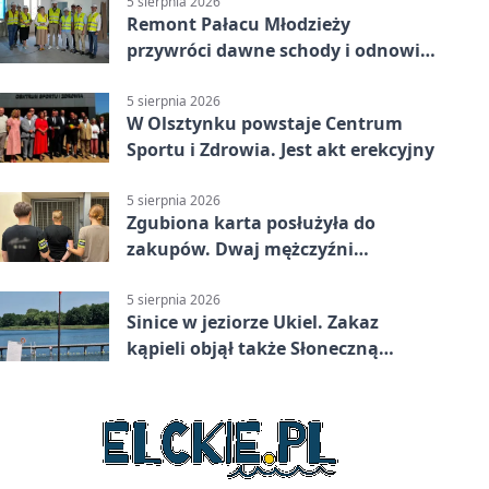
5 sierpnia 2026
Remont Pałacu Młodzieży
przywróci dawne schody i odnowi
zabytkowy budynek
5 sierpnia 2026
W Olsztynku powstaje Centrum
Sportu i Zdrowia. Jest akt erekcyjny
5 sierpnia 2026
Zgubiona karta posłużyła do
zakupów. Dwaj mężczyźni
zatrzymani w Olsztynie
5 sierpnia 2026
Sinice w jeziorze Ukiel. Zakaz
kąpieli objął także Słoneczną
Polanę