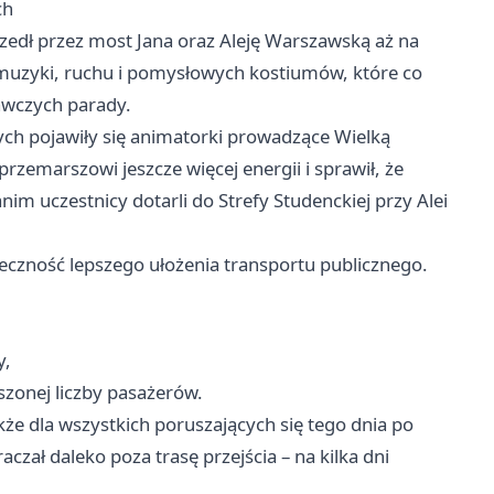
ch
zedł przez most Jana oraz Aleję Warszawską aż na
uzyki, ruchu i pomysłowych kostiumów, które co
awczych parady.
ych pojawiły się animatorki prowadzące Wielką
zemarszowi jeszcze więcej energii i sprawił, że
m uczestnicy dotarli do Strefy Studenckiej przy Alei
ieczność lepszego ułożenia transportu publicznego.
y,
zonej liczby pasażerów.
kże dla wszystkich poruszających się tego dnia po
aczał daleko poza trasę przejścia – na kilka dni