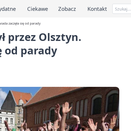
ydatne
Ciekawe
Zobacz
Kontakt
iada zaczęła się od parady
 przez Olsztyn.
ę od parady