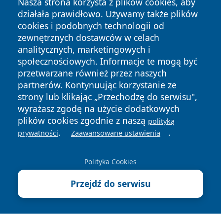
Nasza strona korzysta z plików cookies, aby
działała prawidłowo. Używamy także plików
cookies i podobnych technologii od
zewnętrznych dostawców w celach
analitycznych, marketingowych i
społecznościowych. Informacje te mogą być
przetwarzane również przez naszych
Copyright © 2026 wiadomosciolsztyn.pl Wszystkie prawa
partnerów. Kontynuując korzystanie ze
zastrzeżone.
strony lub klikając „Przechodzę do serwisu",
wyrażasz zgodę na użycie dodatkowych
plików cookies zgodnie z naszą
Polityka
Polityka
polityką
News
Autorzy
.
.
Prywatności
Cookies
prywatności
Zaawansowane ustawienia
Polityka Cookies
Przejdź do serwisu