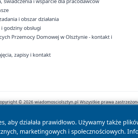
ja, świadczenia i wsparcie dla pracodawców
msze
adania i obszar działania
i godziny obsługi
cych Przemocy Domowej w Olsztynie - kontakt i
ęcia, zapisy i kontakt
opyright © 2026 wiadomosciolsztyn.pl Wszystkie prawa zastrzeżon
es, aby działała prawidłowo. Używamy także plik
News
Autorzy
Polityka Prywatności
Polityka Cookie
cznych, marketingowych i społecznościowych. Inf