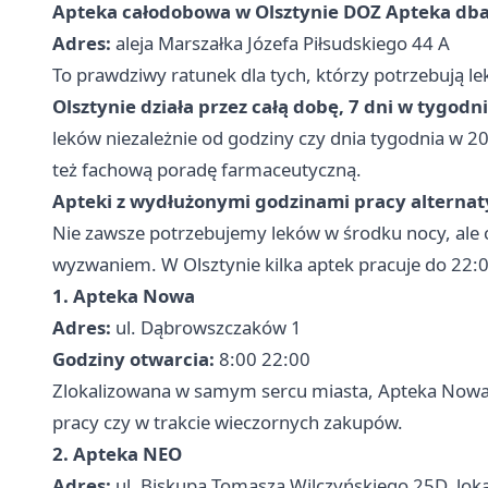
Apteka całodobowa w Olsztynie DOZ Apteka db
Adres:
aleja Marszałka Józefa Piłsudskiego 44 A
To prawdziwy ratunek dla tych, którzy potrzebują l
Olsztynie działa przez całą dobę, 7 dni w tygodni
leków niezależnie od godziny czy dnia tygodnia w 2025
też fachową poradę farmaceutyczną.
Apteki z wydłużonymi godzinami pracy alterna
Nie zawsze potrzebujemy leków w środku nocy, ale
wyzwaniem. W Olsztynie kilka aptek pracuje do 22:0
1. Apteka Nowa
Adres:
ul. Dąbrowszczaków 1
Godziny otwarcia:
8:00 22:00
Zlokalizowana w samym sercu miasta, Apteka Nowa 
pracy czy w trakcie wieczornych zakupów.
2. Apteka NEO
Adres:
ul. Biskupa Tomasza Wilczyńskiego 25D, lok