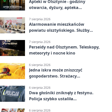
Apteki w Olsztynie - godziny
otwarcia, dyżury, apteka
całodobowa
7 sierpnia 2026
Alarmowanie mieszkańców
powiatu olsztyńskiego. Służby
porządkują zasady działania
7 sierpnia 2026
Perseidy nad Olsztynem. Teleskopy,
meteoryty i nocne kino
6 sierpnia 2026
Jedna iskra może zniszczyć
gospodarstwo. Strażacy
przypominają o zasadach żniw
6 sierpnia 2026
Dwa głośniki zniknęły z festynu.
Policja szybko ustaliła
podejrzanego
6 sierpnia 2026