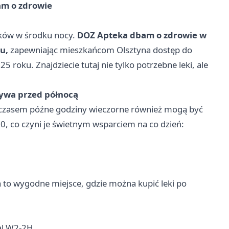
am o zdrowie
eków w środku nocy.
DOZ Apteka dbam o zdrowie w
u,
zapewniając mieszkańcom Olsztyna dostęp do
 roku. Znajdziecie tutaj nie tylko potrzebne leki, ale
tywa przed północą
 czasem późne godziny wieczorne również mogą być
0, co czyni je świetnym wsparciem na co dzień:
to wygodne miejsce, gdzie można kupić leki po
al W2-2H