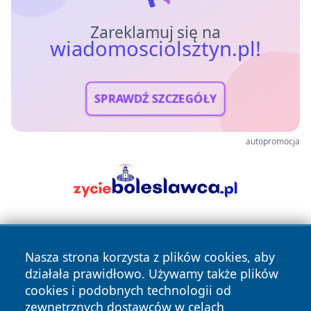
Zareklamuj się na
wiadomosciolsztyn.pl!
SPRAWDŹ SZCZEGÓŁY
autopromocja
Nasza strona korzysta z plików cookies, aby
działała prawidłowo. Używamy także plików
cookies i podobnych technologii od
zewnętrznych dostawców w celach