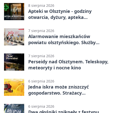
8 sierpnia 2026
Apteki w Olsztynie - godziny
otwarcia, dyżury, apteka
całodobowa
7 sierpnia 2026
Alarmowanie mieszkańców
powiatu olsztyńskiego. Służby
porządkują zasady działania
7 sierpnia 2026
Perseidy nad Olsztynem. Teleskopy,
meteoryty i nocne kino
6 sierpnia 2026
Jedna iskra może zniszczyć
gospodarstwo. Strażacy
przypominają o zasadach żniw
6 sierpnia 2026
Dwa głośniki zniknęły z festynu.