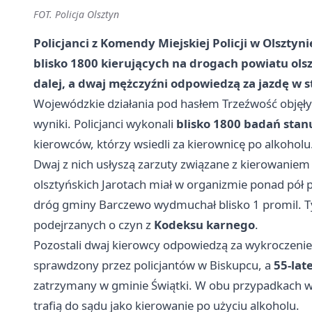
FOT. Policja Olsztyn
Policjanci z Komendy Miejskiej Policji w Olsztyn
blisko 1800 kierujących na drogach powiatu olsz
dalej, a dwaj mężczyźni odpowiedzą za jazdę w s
Wojewódzkie działania pod hasłem Trzeźwość objęły 
wyniki. Policjanci wykonali
blisko 1800 badań stan
kierowców, którzy wsiedli za kierownicę po alkoholu
Dwaj z nich usłyszą zarzuty związane z kierowaniem
olsztyńskich Jarotach miał w organizmie ponad pół 
dróg gminy Barczewo wydmuchał blisko 1 promil. Ty
podejrzanych o czyn z
Kodeksu karnego
.
Pozostali dwaj kierowcy odpowiedzą za wykroczeni
sprawdzony przez policjantów w Biskupcu, a
55-lat
zatrzymany w gminie Świątki. W obu przypadkach wyn
trafią do sądu jako kierowanie po użyciu alkoholu.