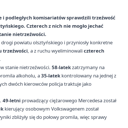
ie i podległych komisariatów sprawdzili trzeźwość
tyńskiego. Czterech z nich nie mogło jechać
tanie nietrzeźwości.
drogi powiatu olsztyńskiego i przyniosły konkretne
u trzeźwości
, a z ruchu wyeliminowali
czterech
.
 w stanie nietrzeźwości.
58-latek
zatrzymany na
promila alkoholu, a
35-latek
kontrolowany na jednej z
ch dwóch kierowców policja traktuje jako
e.
49-letni
prowadzący ciężarowego Mercedesa został
ek
kierujący osobowym Volkswagenem został
iki zbliżyły się do połowy promila, więc sprawy