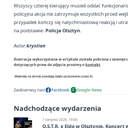
Wszyscy czterej kierujący musieli oddać funkcjonar
policyjna akcja nie zatrzymuje wszystkich przed wejś
przypadek kończy się natychmiastową reakcją i utra
na podstawie:
Policja Olsztyn
.
Autor:
krystian
Ilustracja wykorzystana w artykule została pobrana z zewnętrz
dotyczących praw do zdjęcia prosimy o
kontakt
.
Zaobserwuj nas!
Facebook
Google News
Nadchodzące wydarzenia
7 sierpnia 2026, 19:00
O.S.T.R. x Eldo w Olsztynie. Koncer