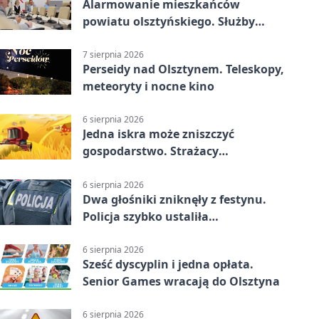
Alarmowanie mieszkańców
powiatu olsztyńskiego. Służby
porządkują zasady działania
7 sierpnia 2026
Perseidy nad Olsztynem. Teleskopy,
meteoryty i nocne kino
6 sierpnia 2026
Jedna iskra może zniszczyć
gospodarstwo. Strażacy
przypominają o zasadach żniw
6 sierpnia 2026
Dwa głośniki zniknęły z festynu.
Policja szybko ustaliła
podejrzanego
6 sierpnia 2026
Sześć dyscyplin i jedna opłata.
Senior Games wracają do Olsztyna
6 sierpnia 2026