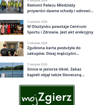
5 sierpnia 2026
Remont Pałacu Młodzieży
przywróci dawne schody i odnowi
zabytkowy budynek
5 sierpnia 2026
W Olsztynku powstaje Centrum
Sportu i Zdrowia. Jest akt erekcyjny
5 sierpnia 2026
Zgubiona karta posłużyła do
zakupów. Dwaj mężczyźni
zatrzymani w Olsztynie
5 sierpnia 2026
Sinice w jeziorze Ukiel. Zakaz
kąpieli objął także Słoneczną
Polanę