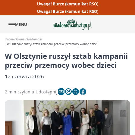
Uwaga! Burze (komunikat RSO)
Uwaga! Burze (komunikat RSO)
MENU
Strona główna
Wiadomości
W Olsztynie ruszył sztab kampanii przeciw przemocy wobec dzieci
W Olsztynie ruszył sztab kampanii
przeciw przemocy wobec dzieci
12 czerwca 2026
2 min czytania
Udostępnij