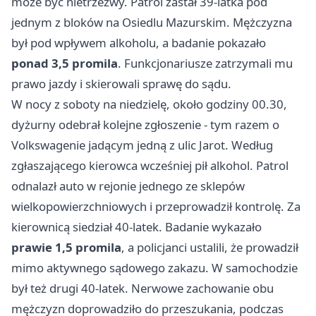
może być nietrzeźwy. Patrol zastał 39-latka pod
jednym z bloków na Osiedlu Mazurskim. Mężczyzna
był pod wpływem alkoholu, a badanie pokazało
ponad 3,5 promila
. Funkcjonariusze zatrzymali mu
prawo jazdy i skierowali sprawę do sądu.
W nocy z soboty na niedzielę, około godziny 00.30,
dyżurny odebrał kolejne zgłoszenie - tym razem o
Volkswagenie jadącym jedną z ulic Jarot. Według
zgłaszającego kierowca wcześniej pił alkohol. Patrol
odnalazł auto w rejonie jednego ze sklepów
wielkopowierzchniowych i przeprowadził kontrolę. Za
kierownicą siedział 40-latek. Badanie wykazało
prawie 1,5 promila
, a policjanci ustalili, że prowadził
mimo aktywnego sądowego zakazu. W samochodzie
był też drugi 40-latek. Nerwowe zachowanie obu
mężczyzn doprowadziło do przeszukania, podczas