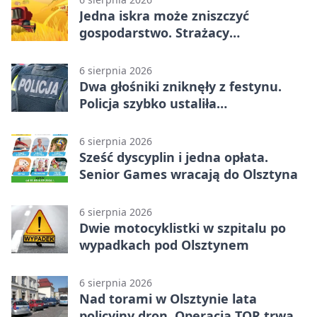
Jedna iskra może zniszczyć
gospodarstwo. Strażacy
przypominają o zasadach żniw
6 sierpnia 2026
Dwa głośniki zniknęły z festynu.
Policja szybko ustaliła
podejrzanego
6 sierpnia 2026
Sześć dyscyplin i jedna opłata.
Senior Games wracają do Olsztyna
6 sierpnia 2026
Dwie motocyklistki w szpitalu po
wypadkach pod Olsztynem
6 sierpnia 2026
Nad torami w Olsztynie lata
policyjny dron. Operacja TOR trwa