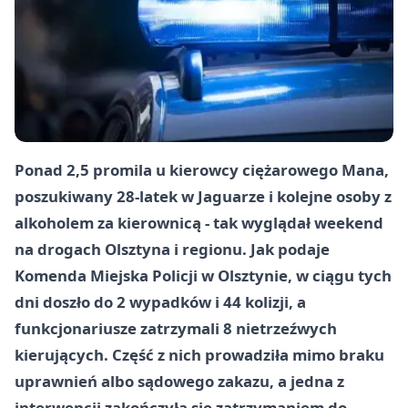
Ponad 2,5 promila u kierowcy ciężarowego Mana,
poszukiwany 28-latek w Jaguarze i kolejne osoby z
alkoholem za kierownicą - tak wyglądał weekend
na drogach Olsztyna i regionu. Jak podaje
Komenda Miejska Policji w Olsztynie, w ciągu tych
dni doszło do
2 wypadków
i
44 kolizji
, a
funkcjonariusze zatrzymali
8 nietrzeźwych
kierujących
. Część z nich prowadziła mimo braku
uprawnień albo sądowego zakazu, a jedna z
interwencji zakończyła się zatrzymaniem do