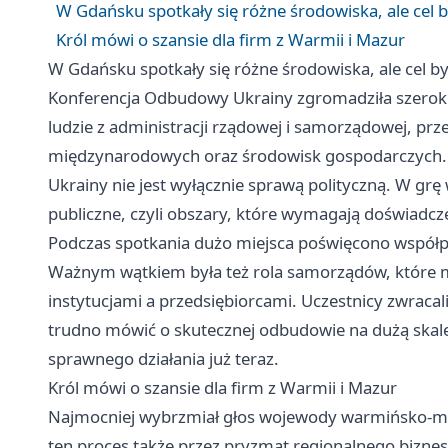
W Gdańsku spotkały się różne środowiska, ale cel 
Król mówi o szansie dla firm z Warmii i Mazur
W Gdańsku spotkały się różne środowiska, ale cel b
Konferencja Odbudowy Ukrainy zgromadziła szerokie
ludzie z administracji rządowej i samorządowej, prze
międzynarodowych oraz środowisk gospodarczych. 
Ukrainy nie jest wyłącznie sprawą polityczną. W grę
publiczne, czyli obszary, które wymagają doświadcze
Podczas spotkania dużo miejsca poświęcono współp
Ważnym wątkiem była też rola samorządów, które m
instytucjami a przedsiębiorcami. Uczestnicy zwracal
trudno mówić o skutecznej odbudowie na dużą skalę.
sprawnego działania już teraz.
Król mówi o szansie dla firm z Warmii i Mazur
Najmocniej wybrzmiał głos wojewody warmińsko-maz
ten proces także przez pryzmat regionalnego biznes