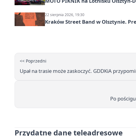
MOTO PIKNIK na Lotnisku Olsztyn-Da
22 sierpnia 2026, 19:30
Kraków Street Band w Olsztynie. Pre
<< Poprzedni
Upał na trasie może zaskoczyć. GDDKiA przypomi
Po pościgu 
Przydatne dane teleadresowe