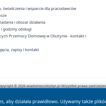
ja, świadczenia i wsparcie dla pracodawców
msze
adania i obszar działania
i godziny obsługi
cych Przemocy Domowej w Olsztynie - kontakt i
ęcia, zapisy i kontakt
opyright © 2026 wiadomosciolsztyn.pl Wszystkie prawa zastrzeżon
es, aby działała prawidłowo. Używamy także plik
News
Autorzy
Polityka Prywatności
Polityka Cookie