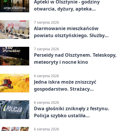
Apteki w Olsztynie - godziny
otwarcia, dyżury, apteka
całodobowa
7 sierpnia 2026
Alarmowanie mieszkańców
powiatu olsztyńskiego. Służby
porządkują zasady działania
7 sierpnia 2026
Perseidy nad Olsztynem. Teleskopy,
meteoryty i nocne kino
6 sierpnia 2026
Jedna iskra może zniszczyć
gospodarstwo. Strażacy
przypominają o zasadach żniw
6 sierpnia 2026
Dwa głośniki zniknęły z festynu.
Policja szybko ustaliła
podejrzanego
6 sierpnia 2026