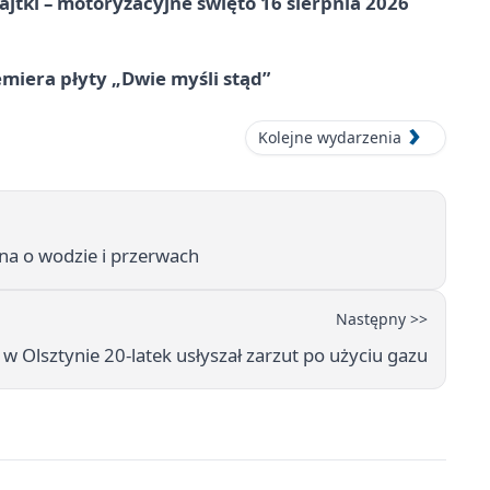
jtki – motoryzacyjne święto 16 sierpnia 2026
miera płyty „Dwie myśli stąd”
Kolejne wydarzenia
na o wodzie i przerwach
Następny >>
w Olsztynie 20-latek usłyszał zarzut po użyciu gazu