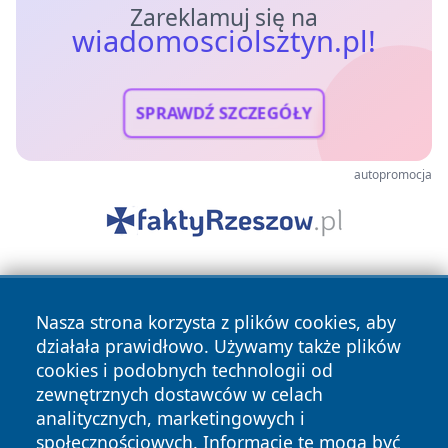
Zareklamuj się na
wiadomosciolsztyn.pl!
SPRAWDŹ SZCZEGÓŁY
autopromocja
Nasza strona korzysta z plików cookies, aby
działała prawidłowo. Używamy także plików
cookies i podobnych technologii od
zewnętrznych dostawców w celach
Copyright © 2026 wiadomosciolsztyn.pl Wszystkie prawa
analitycznych, marketingowych i
zastrzeżone.
społecznościowych. Informacje te mogą być