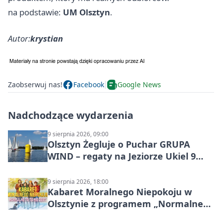
na podstawie:
UM Olsztyn
.
Autor:
krystian
Zaobserwuj nas!
Facebook
Google News
Nadchodzące wydarzenia
9 sierpnia 2026, 09:00
Olsztyn Żegluje o Puchar GRUPA
WIND – regaty na Jeziorze Ukiel 9
sierpnia 2026
9 sierpnia 2026, 18:00
Kabaret Moralnego Niepokoju w
Olsztynie z programem „Normalne
to to nie jest”