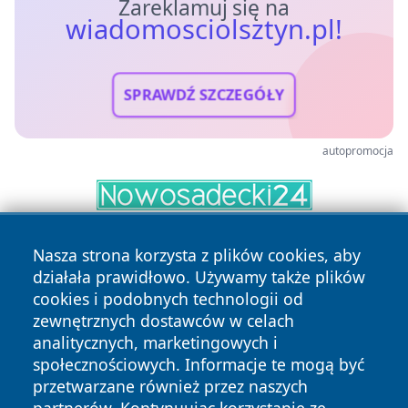
Zareklamuj się na
wiadomosciolsztyn.pl!
SPRAWDŹ SZCZEGÓŁY
autopromocja
Nasza strona korzysta z plików cookies, aby
działała prawidłowo. Używamy także plików
cookies i podobnych technologii od
zewnętrznych dostawców w celach
analitycznych, marketingowych i
Copyright © 2026 wiadomosciolsztyn.pl Wszystkie prawa
społecznościowych. Informacje te mogą być
zastrzeżone.
przetwarzane również przez naszych