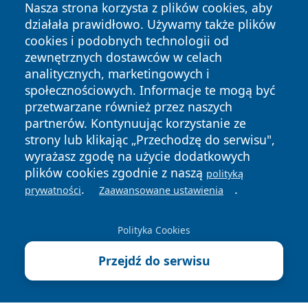
Nasza strona korzysta z plików cookies, aby
działała prawidłowo. Używamy także plików
cookies i podobnych technologii od
zewnętrznych dostawców w celach
analitycznych, marketingowych i
Copyright © 2026 wiadomosciolsztyn.pl Wszystkie prawa
społecznościowych. Informacje te mogą być
zastrzeżone.
przetwarzane również przez naszych
partnerów. Kontynuując korzystanie ze
strony lub klikając „Przechodzę do serwisu",
Polityka
Polityka
wyrażasz zgodę na użycie dodatkowych
News
Autorzy
Prywatności
Cookies
plików cookies zgodnie z naszą
polityką
.
.
prywatności
Zaawansowane ustawienia
Polityka Cookies
Przejdź do serwisu