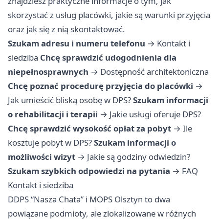
znajdziesz praktyczne informacje o tym, jak
skorzystać z usług placówki, jakie są warunki przyjęcia
oraz jak się z nią skontaktować.
Szukam adresu i numeru telefonu
→
Kontakt i
siedziba
Chcę sprawdzić udogodnienia dla
niepełnosprawnych
→
Dostępność architektoniczna
Chcę poznać procedurę przyjęcia do placówki
→
Jak umieścić bliską osobę w DPS?
Szukam informacji
o rehabilitacji i terapii
→
Jakie usługi oferuje DPS?
Chcę sprawdzić wysokość opłat za pobyt
→
Ile
kosztuje pobyt w DPS?
Szukam informacji o
możliwości wizyt
→
Jakie są godziny odwiedzin?
Szukam szybkich odpowiedzi na pytania
→
FAQ
Kontakt i siedziba
DDPS “Nasza Chata” i MOPS Olsztyn to dwa
powiązane podmioty, ale zlokalizowane w różnych