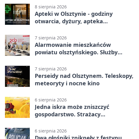
8 sierpnia 2026
Apteki w Olsztynie - godziny
otwarcia, dyżury, apteka
całodobowa
7 sierpnia 2026
Alarmowanie mieszkańców
powiatu olsztyńskiego. Służby
porządkują zasady działania
7 sierpnia 2026
Perseidy nad Olsztynem. Teleskopy,
meteoryty i nocne kino
6 sierpnia 2026
Jedna iskra może zniszczyć
gospodarstwo. Strażacy
przypominają o zasadach żniw
6 sierpnia 2026
Dwa głośniki zniknęły z festynu.