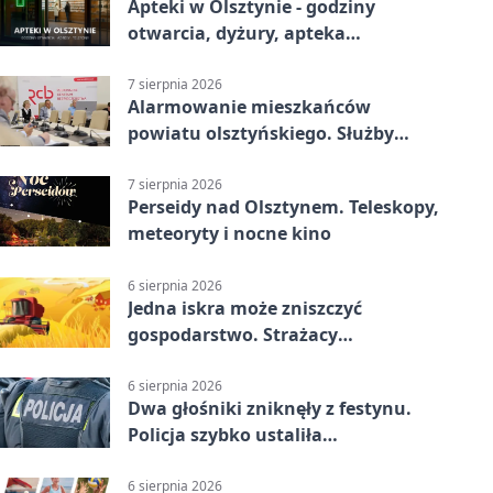
Apteki w Olsztynie - godziny
otwarcia, dyżury, apteka
całodobowa
7 sierpnia 2026
Alarmowanie mieszkańców
powiatu olsztyńskiego. Służby
porządkują zasady działania
7 sierpnia 2026
Perseidy nad Olsztynem. Teleskopy,
meteoryty i nocne kino
6 sierpnia 2026
Jedna iskra może zniszczyć
gospodarstwo. Strażacy
przypominają o zasadach żniw
6 sierpnia 2026
Dwa głośniki zniknęły z festynu.
Policja szybko ustaliła
podejrzanego
6 sierpnia 2026