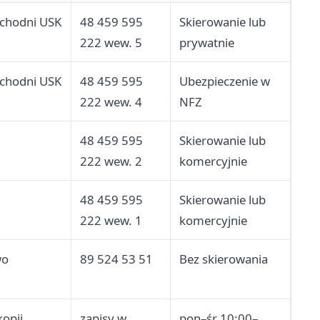
ychodni USK
48 459 595
Skierowanie lub
222 wew. 5
prywatnie
ychodni USK
48 459 595
Ubezpieczenie w
222 wew. 4
NFZ
48 459 595
Skierowanie lub
222 wew. 2
komercyjnie
48 459 595
Skierowanie lub
222 wew. 1
komercyjnie
wo
89 524 53 51
Bez skierowania
kopii
zapisy w
pon–śr 10:00–