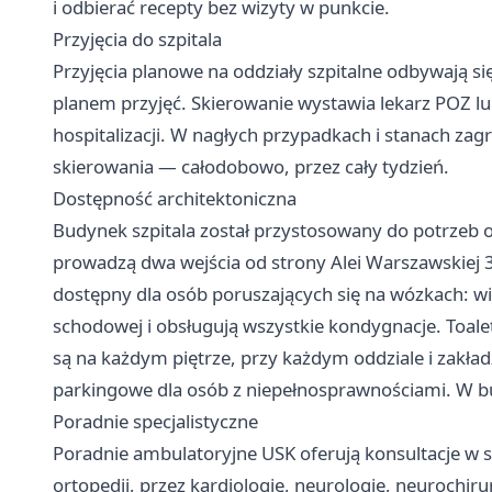
i odbierać recepty bez wizyty w punkcie.
Przyjęcia do szpitala
Przyjęcia planowe na oddziały szpitalne odbywają s
planem przyjęć. Skierowanie wystawia lekarz POZ lub
hospitalizacji. W nagłych przypadkach i stanach zag
skierowania — całodobowo, przez cały tydzień.
Dostępność architektoniczna
Budynek szpitala został przystosowany do potrzeb
prowadzą dwa wejścia od strony Alei Warszawskiej 3
dostępny dla osób poruszających się na wózkach: win
schodowej i obsługują wszystkie kondygnacje. Toal
są na każdym piętrze, przy każdym oddziale i zakł
parkingowe dla osób z niepełnosprawnościami. W bu
Poradnie specjalistyczne
Poradnie ambulatoryjne USK oferują konsultacje w sze
ortopedii, przez kardiologię, neurologię, neurochir