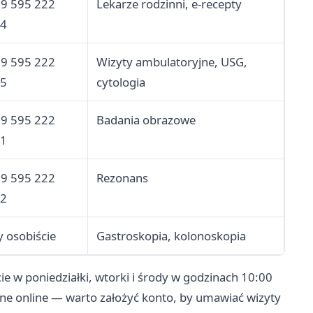
59 595 222
Lekarze rodzinni, e-recepty
 4
59 595 222
Wizyty ambulatoryjne, USG,
 5
cytologia
59 595 222
Badania obrazowe
 1
59 595 222
Rezonans
 2
y osobiście
Gastroskopia, kolonoskopia
e w poniedziałki, wtorki i środy w godzinach 10:00
ępne online — warto założyć konto, by umawiać wizyty