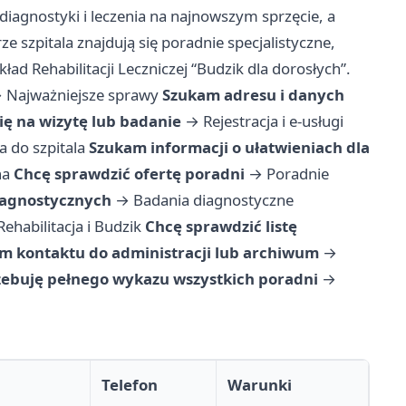
diagnostyki i leczenia na najnowszym sprzęcie, a
ze szpitala znajdują się poradnie specjalistyczne,
ład Rehabilitacji Leczniczej “Budzik dla dorosłych”.
→
Najważniejsze sprawy
Szukam adresu i danych
ię na wizytę lub badanie
→
Rejestracja i e-usługi
a do szpitala
Szukam informacji o ułatwieniach dla
na
Chcę sprawdzić ofertę poradni
→
Poradnie
iagnostycznych
→
Badania diagnostyczne
Rehabilitacja i Budzik
Chcę sprawdzić listę
m kontaktu do administracji lub archiwum
→
zebuję pełnego wykazu wszystkich poradni
→
Telefon
Warunki