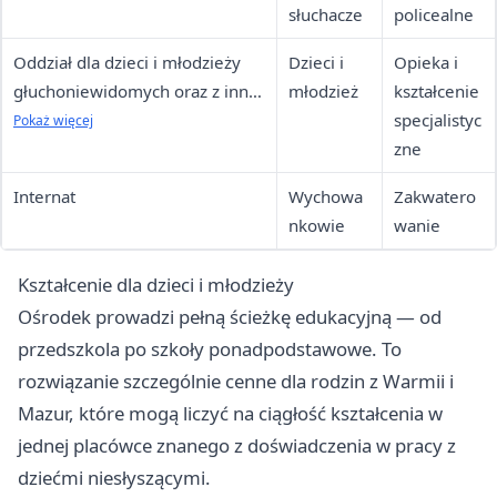
słuchacze
policealne
Oddział dla dzieci i młodzieży
Dzieci i
Opieka i
głuchoniewidomych oraz z inną
młodzież
kształcenie
niepełnosprawnością złożoną
specjalistyc
Pokaż więcej
zne
Internat
Wychowa
Zakwatero
nkowie
wanie
Kształcenie dla dzieci i młodzieży
Ośrodek prowadzi pełną ścieżkę edukacyjną — od
przedszkola po szkoły ponadpodstawowe. To
rozwiązanie szczególnie cenne dla rodzin z Warmii i
Mazur, które mogą liczyć na ciągłość kształcenia w
jednej placówce znanego z doświadczenia w pracy z
dziećmi niesłyszącymi.