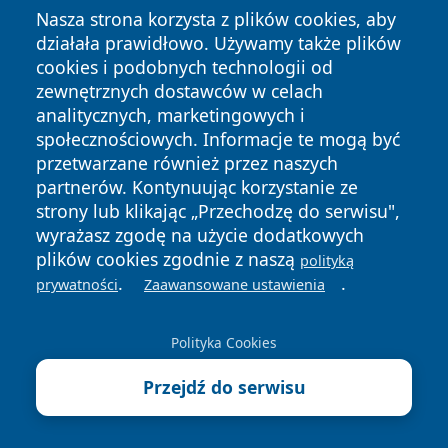
Nasza strona korzysta z plików cookies, aby
Regionalna Dyrekcja Lasów Państwowych w Olsztynie
działała prawidłowo. Używamy także plików
- kontakt, godziny, nadleśnictwa
cookies i podobnych technologii od
Wojewódzki Ośrodek Medycyny Pracy w Olsztynie -
zewnętrznych dostawców w celach
kontakt, badania kierowców, usługi odpłatne
analitycznych, marketingowych i
społecznościowych. Informacje te mogą być
Izba Administracji Skarbowej w Olsztynie - kontakt,
przetwarzane również przez naszych
godziny, e-usługi
partnerów. Kontynuując korzystanie ze
strony lub klikając „Przechodzę do serwisu",
wyrażasz zgodę na użycie dodatkowych
plików cookies zgodnie z naszą
polityką
.
.
prywatności
Zaawansowane ustawienia
Zareklamuj się na
wiadomosciolsztyn.pl!
Polityka Cookies
Przejdź do serwisu
SPRAWDŹ SZCZEGÓŁY