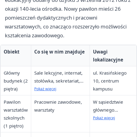
okazji 140-lecia ośrodka. Nowy pawilon mieści 26
pomieszczeń dydaktycznych i pracowni
warsztatowych, co znacząco rozszerzyło możliwości
kształcenia zawodowego.
Obiekt
Co się w nim znajduje
Uwagi
lokalizacyjne
Główny
Sale lekcyjne, internat,
ul. Krasińskiego
budynek (2
stołówka, sekretariat,
10, centrum
piętra)
dyrekcja, gabinety
kampusu
Pokaż więcej
specjalistyczne, aula
Pawilon
Pracownie zawodowe,
W sąsiedztwie
warsztatów
warsztaty
głównego
szkolnych
budynku,
Pokaż więcej
(1 piętro)
zabytkowy obiekt
z 1974–1975