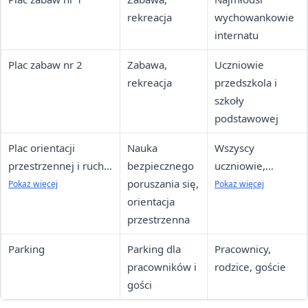
rekreacja
wychowankowie
internatu
Plac zabaw nr 2
Zabawa,
Uczniowie
rekreacja
przedszkola i
szkoły
podstawowej
Plac orientacji
Nauka
Wszyscy
przestrzennej i ruchu
bezpiecznego
uczniowie,
ulicznego
poruszania się,
szczególnie
Pokaż więcej
Pokaż więcej
"Miasteczko
orientacja
dzieci z
Bezpiecznego
przestrzenna
dysfunkcją
Bohatera"
wzroku (od 2017)
Parking
Parking dla
Pracownicy,
pracowników i
rodzice, goście
gości