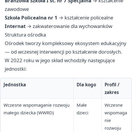
Branżowa Szkoła I st. nr 7 Specjalna
→ kształcenie
zawodowe
Szkoła Policealna nr 1
→ kształcenie policealne
Internat
→ zakwaterowanie dla wychowanków
Struktura ośrodka
Ośrodek tworzy kompleksowy ekosystem edukacyjny
— od wczesnej interwencji po kształcenie dorosłych.
W 2022 roku w jego skład wchodziły następujące
jednostki:
Jednostka
Dla kogo
Profil /
zakres
Wczesne wspomaganie rozwoju
Małe
Wczesne
małego dziecka (WWRD)
dzieci
wspomaga
nie
rozwoju