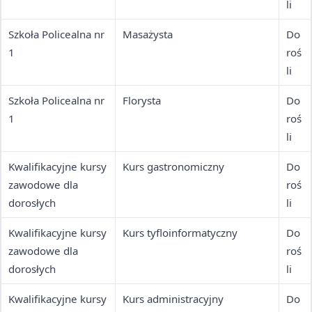
li
Szkoła Policealna nr
Masażysta
Do
1
roś
li
Szkoła Policealna nr
Florysta
Do
1
roś
li
Kwalifikacyjne kursy
Kurs gastronomiczny
Do
zawodowe dla
roś
dorosłych
li
Kwalifikacyjne kursy
Kurs tyfloinformatyczny
Do
zawodowe dla
roś
dorosłych
li
Kwalifikacyjne kursy
Kurs administracyjny
Do