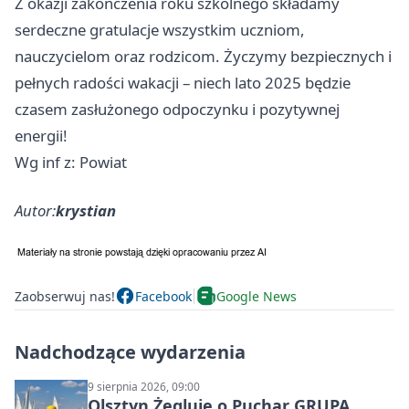
Z okazji zakończenia roku szkolnego składamy
serdeczne gratulacje wszystkim uczniom,
nauczycielom oraz rodzicom. Życzymy bezpiecznych i
pełnych radości wakacji – niech lato 2025 będzie
czasem zasłużonego odpoczynku i pozytywnej
energii!
Wg inf z: Powiat
Autor:
krystian
Zaobserwuj nas!
Facebook
Google News
Nadchodzące wydarzenia
9 sierpnia 2026, 09:00
Olsztyn Żegluje o Puchar GRUPA