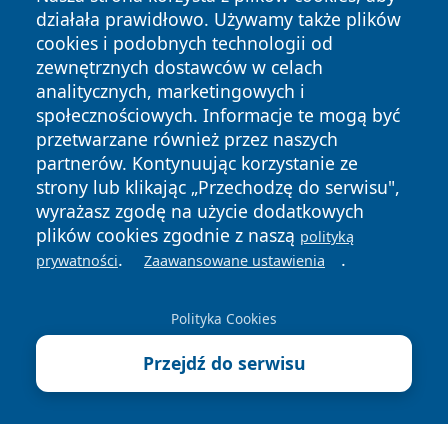
działała prawidłowo. Używamy także plików
cookies i podobnych technologii od
zewnętrznych dostawców w celach
analitycznych, marketingowych i
społecznościowych. Informacje te mogą być
przetwarzane również przez naszych
Copyright © 2026 wiadomosciolsztyn.pl Wszystkie prawa
zastrzeżone.
partnerów. Kontynuując korzystanie ze
strony lub klikając „Przechodzę do serwisu",
wyrażasz zgodę na użycie dodatkowych
Polityka
Polityka
plików cookies zgodnie z naszą
polityką
News
Autorzy
Prywatności
Cookies
.
.
prywatności
Zaawansowane ustawienia
Polityka Cookies
Przejdź do serwisu