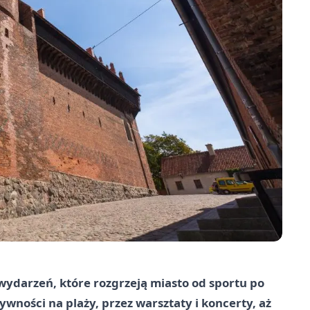
ydarzeń, które rozgrzeją miasto od sportu po
ywności na plaży, przez warsztaty i koncerty, aż