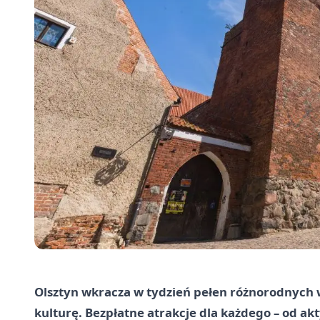
Olsztyn wkracza w tydzień pełen różnorodnych w
kulturę. Bezpłatne atrakcje dla każdego – od akt