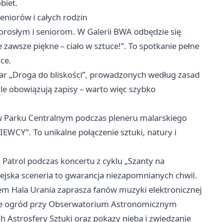
biet.
eniorów i całych rodzin
orosłym i seniorom. W Galerii BWA odbędzie się
 zawsze piękne – ciało w sztuce!”. To spotkanie pełne
uce.
par „Droga do bliskości”, prowadzonych według zasad
ale obowiązują zapisy – warto więc szybko
 w Parku Centralnym podczas pleneru malarskiego
EWCY”. To unikalne połączenie sztuki, natury i
atrol podczas koncertu z cyklu „Szanty na
miejska sceneria to gwarancja niezapomnianych chwil.
em Hala Urania zaprasza fanów muzyki elektronicznej
le ogród przy Obserwatorium Astronomicznym
 Astrosfery Sztuki oraz pokazy nieba i zwiedzanie