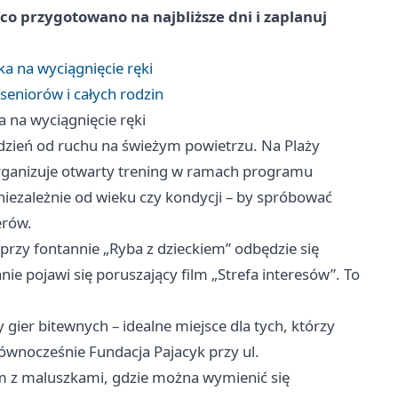
 co przygotowano na najbliższe dni i zaplanuj
ka na wyciągnięcie ręki
seniorów i całych rodzin
a na wyciągnięcie ręki
tydzień od ruchu na świeżym powietrzu. Na Plaży
organizuje otwarty trening w ramach programu
 niezależnie od wieku czy kondycji – by spróbować
erów.
rzy fontannie „Ryba z dzieckiem” odbędzie się
e pojawi się poruszający film „Strefa interesów”. To
 gier bitewnych – idealne miejsce dla tych, którzy
ównocześnie Fundacja Pajacyk przy ul.
am z maluszkami, gdzie można wymienić się