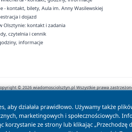
e - kontakt, bilety, Aula im. Anny Wasilewskiej
estracja i dojazd
w Olsztynie: kontakt i zadania
, czytelnia i cennik
godziny, informacje
opyright © 2026 wiadomosciolsztyn.pl Wszystkie prawa zastrzeżon
es, aby działała prawidłowo. Używamy także plik
News
Autorzy
Polityka Prywatności
Polityka Cookie
cznych, marketingowych i społecznościowych. Inf
 korzystanie ze strony lub klikając „Przechodzę 