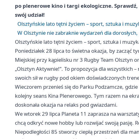
po plenerowe kino i targi ekologiczne. Sprawdź,
swój udział!
Olsztyńskie lato tętni życiem – sport, sztuka i muzy
W Olsztynie nie zabraknie wydarzeń dla dorosłych, 
Olsztyńskie lato tętni życiem – sport, sztuka i muzyk
Poniedziałek 28 lipca to świetna okazja, by zacząć 
Miejskiej przy kąpielisku nr 3 Rugby Team Olsztyn 
„Olsztyn Aktywnie!”. To propozycja dla wszystkich –
swoich sił w rugby pod okiem doświadczonych tren
Wieczorem przenieś się do Parku Podzamcze, gdzie p
kolejny seans Kina Plenerowego. Tym razem na ekrani
doskonała okazja na relaks pod gwiazdami.
We wtorek 29 lipca Planeta 11 zaprasza na warsztaty
chcą odkryć nowe hobby lub rozwijać swoją pasję. R
Niepodległości 85 stworzy ciepłą przestrzeń dla m