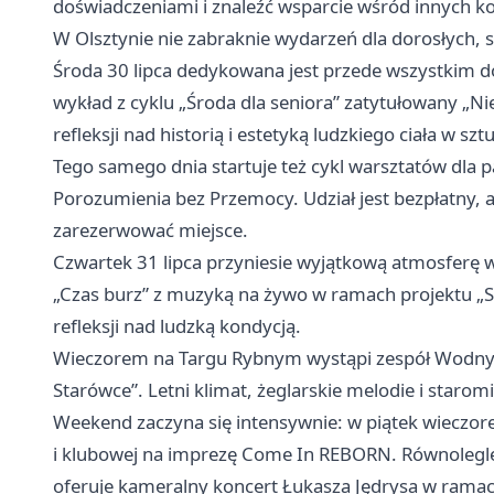
doświadczeniami i znaleźć wsparcie wśród innych ko
W Olsztynie nie zabraknie wydarzeń dla dorosłych, s
Środa 30 lipca dedykowana jest przede wszystkim d
wykład z cyklu „Środa dla seniora” zatytułowany „Nie
refleksji nad historią i estetyką ludzkiego ciała w szt
Tego samego dnia startuje też cykl warsztatów dla 
Porozumienia bez Przemocy. Udział jest bezpłatny, 
zarezerwować miejsce.
Czwartek 31 lipca przyniesie wyjątkową atmosferę
„Czas burz” z muzyką na żywo w ramach projektu „SI
refleksji nad ludzką kondycją.
Wieczorem na Targu Rybnym wystąpi zespół Wodny P
Starówce”. Letni klimat, żeglarskie melodie i staro
Weekend zaczyna się intensywnie: w piątek wieczor
i klubowej na imprezę Come In REBORN. Równoleg
oferuje kameralny koncert Łukasza Jędrysa w ramach