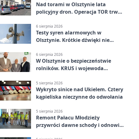
Nad torami w Olsztynie lata
policyjny dron. Operacja TOR trwa
od listopada
6 sierpnia 2026
Testy syren alarmowych w
Olsztynie. Krótkie dźwięki nie
oznaczają zagrożenia
6 sierpnia 2026
W Olsztynie o bezpieczeństwie
rolników. KRUS i wojewoda
zapowiadają współpracę
5 sierpnia 2026
Wykryto sinice nad Ukielem. Cztery
kąpieliska nieczynne do odwołania
5 sierpnia 2026
Remont Pałacu Młodzieży
przywróci dawne schody i odnowi
zabytkowy budynek