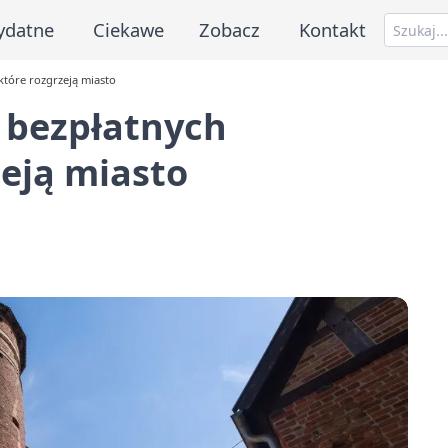
ydatne
Ciekawe
Zobacz
Kontakt
które rozgrzeją miasto
e bezpłatnych
eją miasto