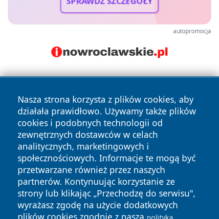
SPRAWDŹ SZCZEGÓŁY
autopromocja
Nasza strona korzysta z plików cookies, aby
działała prawidłowo. Używamy także plików
cookies i podobnych technologii od
zewnętrznych dostawców w celach
Copyright © 2026 wiadomosciolsztyn.pl Wszystkie prawa
analitycznych, marketingowych i
zastrzeżone.
społecznościowych. Informacje te mogą być
przetwarzane również przez naszych
partnerów. Kontynuując korzystanie ze
Polityka
Polityka
News
Autorzy
strony lub klikając „Przechodzę do serwisu",
Prywatności
Cookies
wyrażasz zgodę na użycie dodatkowych
plików cookies zgodnie z naszą
polityką