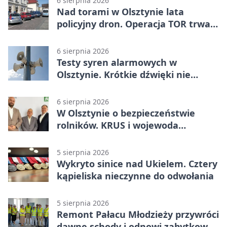
6 sierpnia 2026
Nad torami w Olsztynie lata
policyjny dron. Operacja TOR trwa
od listopada
6 sierpnia 2026
Testy syren alarmowych w
Olsztynie. Krótkie dźwięki nie
oznaczają zagrożenia
6 sierpnia 2026
W Olsztynie o bezpieczeństwie
rolników. KRUS i wojewoda
zapowiadają współpracę
5 sierpnia 2026
Wykryto sinice nad Ukielem. Cztery
kąpieliska nieczynne do odwołania
5 sierpnia 2026
Remont Pałacu Młodzieży przywróci
dawne schody i odnowi zabytkowy