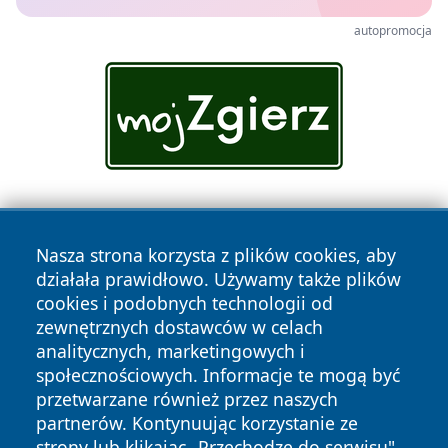
autopromocja
Nasza strona korzysta z plików cookies, aby
działała prawidłowo. Używamy także plików
cookies i podobnych technologii od
zewnętrznych dostawców w celach
Copyright © 2026 wiadomosciolsztyn.pl Wszystkie prawa
analitycznych, marketingowych i
zastrzeżone.
społecznościowych. Informacje te mogą być
przetwarzane również przez naszych
partnerów. Kontynuując korzystanie ze
Polityka
Polityka
News
Autorzy
strony lub klikając „Przechodzę do serwisu",
Prywatności
Cookies