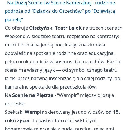
Na Dużej Scenie i w Scenie Kameralnej - rodzinne
podróże od “Dziadka do Orzechów” po “Dziewiątą
planetę”
Co oferuje
Olsztyński Teatr Lalek
na trzech scenach
Weekend w siedzibie teatru rozpisano na kontrasty:
mrok i ironia na jedną noc, klasyczna zimowa
opowieść na spotkanie rodzinne oraz edukacyjna,
pełna uroku podróż w kosmos dla maluchów. Każda
scena ma własny język — od symbolicznego teatru
lalek, przez barwną inscenizację dla całej rodziny, po
kameralne spektakle dla przedszkolaków.
Na
Scenie na Piętrze
- “Wampir” między grozą a
groteską
Spektakl
Wampir
skierowany jest do widzów
od 15.
roku życia
. To pastisz horroru, w którym
bohaterowie mierzą się z nudą, pustką i relacjami