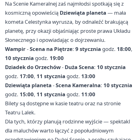
Na Scenie Kameralnej zaś najmłodsi spotkają się z
kosmiczną opowieścią
Dziewiąta planeta
— mała
kometa Celestynka wyrusza, by odnaleźć brakującą
planetę, przy okazji objaśniając proste prawa Układu
Słonecznego i opowiadając o dojrzewaniu.
Wampir
-
Scena na Piętrze
:
9 stycznia
godz.
18:00
,
10 stycznia
godz.
19:00
Dziadek do Orzechów
-
Duża Scena
:
10 stycznia
godz.
17:00
,
11 stycznia
godz.
13:00
Dziewiąta planeta
-
Scena Kameralna
:
10 stycznia
godz.
15:00
,
11 stycznia
godz.
11:00
Bilety są dostępne w kasie teatru oraz na stronie
Teatru Lalek.
Dla tych, którzy planują rodzinne wyjście — spektakl
dla maluchów warto łączyć z popołudniowym
przedstawieniem na Dużej Scenie, a osoby szukające