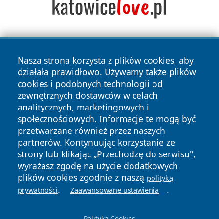
Nasza strona korzysta z plików cookies, aby
działała prawidłowo. Używamy także plików
cookies i podobnych technologii od
zewnętrznych dostawców w celach
Copyright © 2026 wiadomosciolsztyn.pl Wszystkie prawa
analitycznych, marketingowych i
zastrzeżone.
społecznościowych. Informacje te mogą być
przetwarzane również przez naszych
partnerów. Kontynuując korzystanie ze
Polityka
Polityka
News
Autorzy
strony lub klikając „Przechodzę do serwisu",
Prywatności
Cookies
wyrażasz zgodę na użycie dodatkowych
plików cookies zgodnie z naszą
polityką
.
.
prywatności
Zaawansowane ustawienia
Polityka Cookies