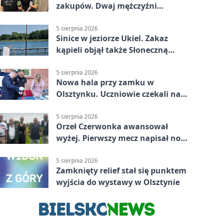
zakupów. Dwaj mężczyźni
zatrzymani w Olsztynie
5 sierpnia 2026
Sinice w jeziorze Ukiel. Zakaz
kąpieli objął także Słoneczną
Polanę
5 sierpnia 2026
Nowa hala przy zamku w
Olsztynku. Uczniowie czekali na
nią latami
5 sierpnia 2026
Orzeł Czerwonka awansował
wyżej. Pierwszy mecz napisał nowy
rozdział
5 sierpnia 2026
Zamknięty relief stał się punktem
wyjścia do wystawy w Olsztynie