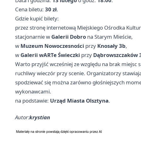
Data i godzina:
13 lutego
o godz.
18:00
.
Cena biletu:
30 zł
.
Gdzie kupić bilety:
przez stronę internetową Miejskiego Ośrodka Kultu
stacjonarnie w
Galerii Dobro
na Starym Mieście,
w
Muzeum Nowoczesności
przy
Knosały 3b
,
w
Galerii wARTe Świeczki
przy
Dąbrowszczaków 
Warto przyjść wcześniej ze względu na brak miejsc 
ruchliwy wieczór przy scenie. Organizatorzy stawiaj
spodziewać się można zarówno głośniejszych momentów
wykonawcami.
na podstawie:
Urząd Miasta Olsztyna
.
Autor:
krystian