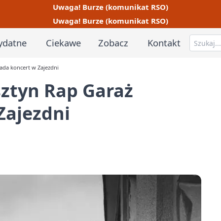
Uwaga! Burze (komunikat RSO)
Uwaga! Burze (komunikat RSO)
ydatne
Ciekawe
Zobacz
Kontakt
ada koncert w Zajezdni
sztyn Rap Garaż
Zajezdni