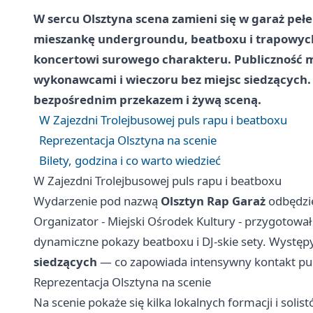
W sercu Olsztyna scena zamieni się w garaż pełe
mieszankę undergroundu, beatboxu i trapowych
koncertowi surowego charakteru. Publiczność ma
wykonawcami i wieczoru bez miejsc siedzących. T
bezpośrednim przekazem i żywą sceną.
W Zajezdni Trolejbusowej puls rapu i beatboxu
Reprezentacja Olsztyna na scenie
Bilety, godzina i co warto wiedzieć
W Zajezdni Trolejbusowej puls rapu i beatboxu
Wydarzenie pod nazwą
Olsztyn Rap Garaż
odbędzi
Organizator - Miejski Ośrodek Kultury - przygotow
dynamiczne pokazy beatboxu i DJ-skie sety. Występ
siedzących
— co zapowiada intensywny kontakt publ
Reprezentacja Olsztyna na scenie
Na scenie pokaże się kilka lokalnych formacji i solistó