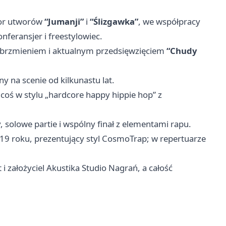
tor utworów
“Jumanji”
i
“Ślizgawka”
, we współpracy
onferansjer i freestylowiec.
 brzmieniem i aktualnym przedsięwzięciem
“Chudy
y na scenie od kilkunastu lat.
 coś w stylu „hardcore happy hippie hop” z
 solowe partie i wspólny finał z elementami rapu.
019 roku, prezentujący styl CosmoTrap; w repertuarze
 i założyciel Akustika Studio Nagrań, a całość