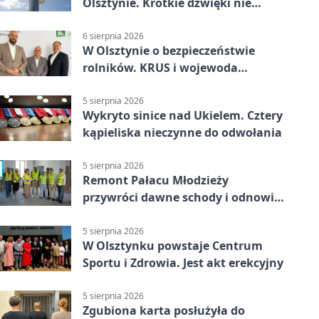
Olsztynie. Krótkie dźwięki nie
oznaczają zagrożenia
6 sierpnia 2026
W Olsztynie o bezpieczeństwie
rolników. KRUS i wojewoda
zapowiadają współpracę
5 sierpnia 2026
Wykryto sinice nad Ukielem. Cztery
kąpieliska nieczynne do odwołania
5 sierpnia 2026
Remont Pałacu Młodzieży
przywróci dawne schody i odnowi
zabytkowy budynek
5 sierpnia 2026
W Olsztynku powstaje Centrum
Sportu i Zdrowia. Jest akt erekcyjny
5 sierpnia 2026
Zgubiona karta posłużyła do