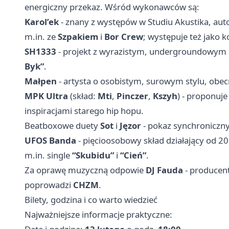
energiczny przekaz. Wśród wykonawców są:
Karol’ek
- znany z występów w Studiu Akustika, au
m.in. ze
Szpakiem
i
Bor Crew
; występuje też jako k
SH1333
- projekt z wyrazistym, undergroundowym
Byk”
.
Małpen
- artysta o osobistym, surowym stylu, obecn
MPK Ultra
(skład:
Mti
,
Pinczer
,
Kszyh
) - proponuje
inspiracjami starego hip hopu.
Beatboxowe duety
Sot
i
Jęzor
- pokaz synchroniczny,
UFOS Banda
- pięcioosobowy skład działający od 2
m.in. single
“Skubidu”
i
“Cień”
.
Za oprawę muzyczną odpowie
DJ Fauda
- producent
poprowadzi
CHZM
.
Bilety, godzina i co warto wiedzieć
Najważniejsze informacje praktyczne: