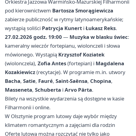
Orkiestra Jazzowa Warmińsko-Mazurskiej Filharmonii
pod kierownictwem
Bartosza Smorągiewicza
zabierze publiczność w rytmy latynoamerykańskie;
wystąpią soliści
Patrycja Kunert
i
Łukasz Reks
.
27.02.2026 godz. 19:00
—
Muzyka w blasku świec
:
kameralny wieczór fortepianu, wiolonczeli i słowa
mówionego. Wystąpią
Krzysztof Koziatek
(wiolonczela),
Zofia Antes
(fortepian) i
Magdalena
Kozakiewicz
(recytacje). W programie m.in. utwory
Bacha
,
Satie
,
Fauré
,
Saint‑Saënsa
,
Chopina
,
Masseneta
,
Schuberta
i
Arvo Pärta
.
Bilety na wszystkie wydarzenia są dostępne w kasie
Filharmonii i online.
W Olsztynie program lutowy daje wybór między
klimatem romantycznym a zajęciami dla rodzin
Ofertę lutową można rozczytać nie tylko jako