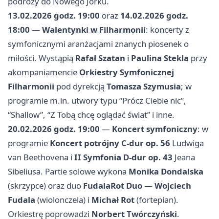
podróży do Nowego Jorku.
13.02.2026 godz. 19:00
oraz
14.02.2026 godz.
18:00
—
Walentynki w Filharmonii
: koncerty z
symfonicznymi aranżacjami znanych piosenek o
miłości. Wystąpią
Rafał Szatan
i
Paulina Stekla
przy
akompaniamencie
Orkiestry Symfonicznej
Filharmonii
pod dyrekcją
Tomasza Szymusia
; w
programie m.in. utwory typu “Prócz Ciebie nic”,
“Shallow”, “Z Tobą chcę oglądać świat” i inne.
20.02.2026 godz. 19:00
—
Koncert symfoniczny
: w
programie
Koncert potrójny C-dur op. 56
Ludwiga
van Beethovena i
II Symfonia D-dur op. 43
Jeana
Sibeliusa. Partie solowe wykona
Monika Dondalska
(skrzypce) oraz duo
FudalaRot Duo
—
Wojciech
Fudala
(wiolonczela) i
Michał Rot
(fortepian).
Orkiestrę poprowadzi
Norbert Twórczyński
.