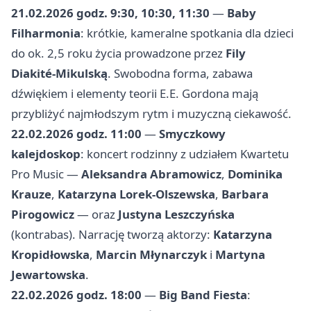
21.02.2026 godz. 9:30, 10:30, 11:30
—
Baby
Filharmonia
: krótkie, kameralne spotkania dla dzieci
do ok. 2,5 roku życia prowadzone przez
Fily
Diakité‑Mikulską
. Swobodna forma, zabawa
dźwiękiem i elementy teorii E.E. Gordona mają
przybliżyć najmłodszym rytm i muzyczną ciekawość.
22.02.2026 godz. 11:00
—
Smyczkowy
kalejdoskop
: koncert rodzinny z udziałem Kwartetu
Pro Music —
Aleksandra Abramowicz
,
Dominika
Krauze
,
Katarzyna Lorek‑Olszewska
,
Barbara
Pirogowicz
— oraz
Justyna Leszczyńska
(kontrabas). Narrację tworzą aktorzy:
Katarzyna
Kropidłowska
,
Marcin Młynarczyk
i
Martyna
Jewartowska
.
22.02.2026 godz. 18:00
—
Big Band Fiesta
: