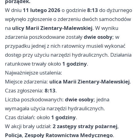
porządek.
W dniu
11 lutego 2026
o godzinie
8:13
do dyżurnego
wpłynęło zgłoszenie o zderzeniu dwóch samochodów
na
ulicy Marii Zientary-Malewskiej
. W wyniku
zdarzenia poszkodowane zostały
dwie osoby
; w
przypadku jednej z nich ratownicy musieli wykonać
dostęp przy użyciu narzędzi hydraulicznych. Działania
ratunkowe trwały około
1 godziny
.
Najważniejsze ustalenia:
Miejsce zdarzenia:
ulica Marii Zientary-Malewskiej
.
Czas zgłoszenia:
8:13
.
Liczba poszkodowanych:
dwie osoby
; jedna
wymagała użycia narzędzi hydraulicznych.
Czas działań: około
1 godziny
.
W akcji brały udział:
2 zastępy straży pożarnej
,
Policja
,
Zespoły Ratownictwa Medycznego
.