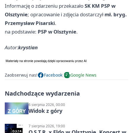
Informację o zdarzeniu przekazało
SK KM PSP w
Olsztynie
; opracowanie i zdjęcia dostarczył
mł. bryg.
Przemysław Pisarski
.
na podstawie:
PSP w Olsztynie
.
Autor:
krystian
Zaobserwuj nas!
Facebook
Google News
Nadchodzące wydarzenia
6 sierpnia 2026, 00:00
Widok z góry
7 sierpnia 2026, 19:00
O.S.T.R. x Eldo w Olsztynie. Koncert w