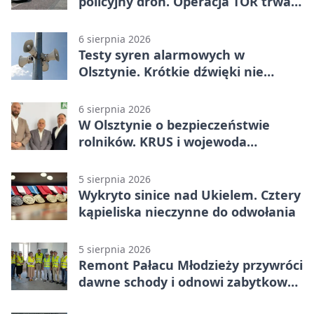
policyjny dron. Operacja TOR trwa
od listopada
6 sierpnia 2026
Testy syren alarmowych w
Olsztynie. Krótkie dźwięki nie
oznaczają zagrożenia
6 sierpnia 2026
W Olsztynie o bezpieczeństwie
rolników. KRUS i wojewoda
zapowiadają współpracę
5 sierpnia 2026
Wykryto sinice nad Ukielem. Cztery
kąpieliska nieczynne do odwołania
5 sierpnia 2026
Remont Pałacu Młodzieży przywróci
dawne schody i odnowi zabytkowy
budynek