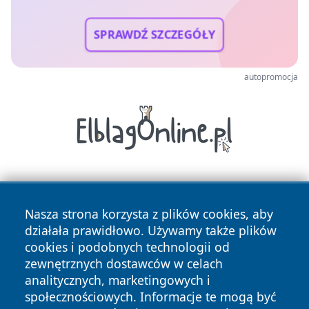
SPRAWDŹ SZCZEGÓŁY
autopromocja
Nasza strona korzysta z plików cookies, aby
działała prawidłowo. Używamy także plików
cookies i podobnych technologii od
zewnętrznych dostawców w celach
Copyright © 2026 wiadomosciolsztyn.pl Wszystkie prawa
analitycznych, marketingowych i
zastrzeżone.
społecznościowych. Informacje te mogą być