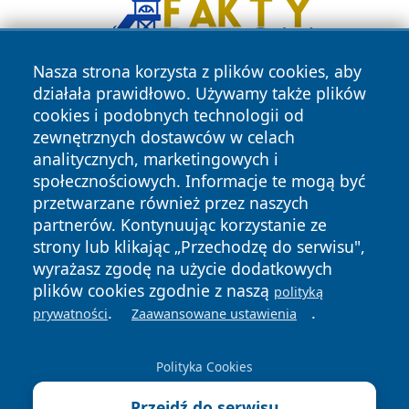
Nasza strona korzysta z plików cookies, aby
działała prawidłowo. Używamy także plików
cookies i podobnych technologii od
zewnętrznych dostawców w celach
analitycznych, marketingowych i
społecznościowych. Informacje te mogą być
przetwarzane również przez naszych
Copyright © 2026 wiadomosciolsztyn.pl Wszystkie prawa
partnerów. Kontynuując korzystanie ze
zastrzeżone.
strony lub klikając „Przechodzę do serwisu",
wyrażasz zgodę na użycie dodatkowych
plików cookies zgodnie z naszą
Polityka
Polityka
polityką
News
Autorzy
.
.
Prywatności
Cookies
prywatności
Zaawansowane ustawienia
Polityka Cookies
Przejdź do serwisu