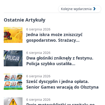
sierpnia 2026
Kolejne wydarzenia
Ostatnie Artykuły
6 sierpnia 2026
Jedna iskra może zniszczyć
gospodarstwo. Strażacy
przypominają o zasadach żniw
6 sierpnia 2026
Dwa głośniki zniknęły z festynu.
Policja szybko ustaliła
podejrzanego
6 sierpnia 2026
Sześć dyscyplin i jedna opłata.
Senior Games wracają do Olsztyna
6 sierpnia 2026
Dwie motocyklistki w szpitalu po