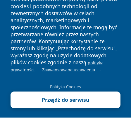
cookies i podobnych technologii od
zewnętrznych dostawców w celach
analitycznych, marketingowych i
społecznościowych. Informacje te mogą być
Copyright © 2026 wiadomosciolsztyn.pl Wszystkie prawa
przetwarzane również przez naszych
zastrzeżone.
partnerów. Kontynuując korzystanie ze
strony lub klikając „Przechodzę do serwisu",
wyrażasz zgodę na użycie dodatkowych
Polityka
Polityka
News
Autorzy
plików cookies zgodnie z naszą
polityką
Prywatności
Cookies
.
.
prywatności
Zaawansowane ustawienia
Polityka Cookies
Przejdź do serwisu