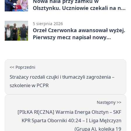
Nowa hala przy zamku w
Olsztynku. Uczniowie czekali na nią
latami
5 sierpnia 2026
Orzeł Czerwonka awansował wyżej.
Pierwszy mecz napisał nowy
rozdział
<< Poprzedni
Strażacy rozdali czujki i tłumaczyli zagrożenia –
szkolenie w PCPR
Następny >>
[PIŁKA RĘCZNA] Warmia Energa Olsztyn – SKF
KPR Sparta Oborniki 40:24 – I Liga Mężczyzn
(Grupa A), kolejka 19