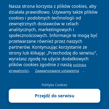
Nasza strona korzysta z plików cookies, aby
działała prawidłowo. Używamy także plików
cookies i podobnych technologii od
zewnętrznych dostawców w celach
analitycznych, marketingowych i
społecznościowych. Informacje te mogą być
przetwarzane również przez naszych
Copyright © 2026 wiadomosciolsztyn.pl Wszystkie prawa
partnerów. Kontynuując korzystanie ze
zastrzeżone.
strony lub klikając „Przechodzę do serwisu",
wyrażasz zgodę na użycie dodatkowych
plików cookies zgodnie z naszą
polityką
Polityka
Polityka
.
.
News
Autorzy
prywatności
Zaawansowane ustawienia
Prywatności
Cookies
Polityka Cookies
Przejdź do serwisu