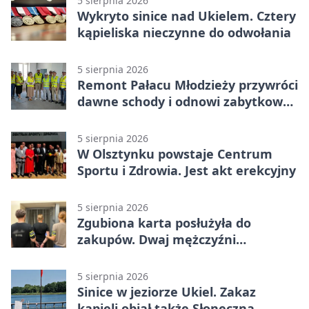
5 sierpnia 2026
Wykryto sinice nad Ukielem. Cztery
kąpieliska nieczynne do odwołania
5 sierpnia 2026
Remont Pałacu Młodzieży przywróci
dawne schody i odnowi zabytkowy
budynek
5 sierpnia 2026
W Olsztynku powstaje Centrum
Sportu i Zdrowia. Jest akt erekcyjny
5 sierpnia 2026
Zgubiona karta posłużyła do
zakupów. Dwaj mężczyźni
zatrzymani w Olsztynie
5 sierpnia 2026
Sinice w jeziorze Ukiel. Zakaz
kąpieli objął także Słoneczną