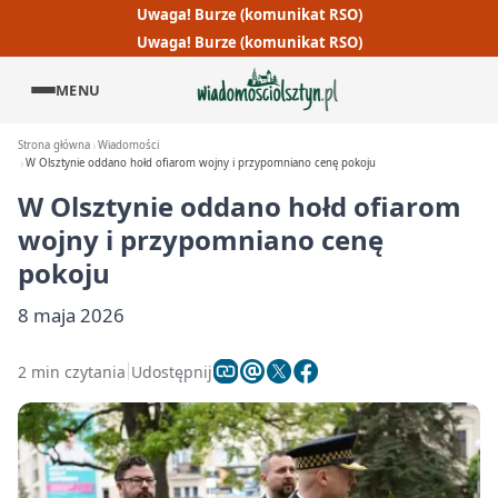
Uwaga! Burze (komunikat RSO)
Uwaga! Burze (komunikat RSO)
MENU
Strona główna
Wiadomości
W Olsztynie oddano hołd ofiarom wojny i przypomniano cenę pokoju
W Olsztynie oddano hołd ofiarom
wojny i przypomniano cenę
pokoju
8 maja 2026
2 min czytania
Udostępnij