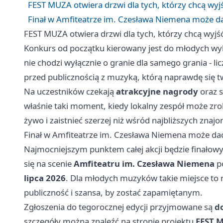
FEST MUZA otwiera drzwi dla tych, którzy chcą wyj
Finał w Amfiteatrze im. Czesława Niemena może d
FEST MUZA otwiera drzwi dla tych, którzy chcą wyjś
Konkurs od początku kierowany jest do młodych wy
nie chodzi wyłącznie o granie dla samego grania - li
przed publicznością z muzyką, którą naprawdę się tw
Na uczestników czekają
atrakcyjne nagrody
oraz s
właśnie taki moment, kiedy lokalny zespół może zrob
żywo i zaistnieć szerzej niż wśród najbliższych znaj
Finał w Amfiteatrze im. Czesława Niemena może da
Najmocniejszym punktem całej akcji będzie finałowy 
się na scenie
Amfiteatru im. Czesława Niemena
po
lipca 2026
. Dla młodych muzyków takie miejsce to n
publiczność i szansa, by zostać zapamiętanym.
Zgłoszenia do tegorocznej edycji przyjmowane są
d
szczegóły można znaleźć na stronie projektu
FEST 