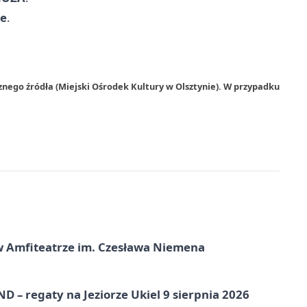
ie
.
znego źródła (Miejski Ośrodek Kultury w Olsztynie). W przypadku
t w Amfiteatrze im. Czesława Niemena
 – regaty na Jeziorze Ukiel 9 sierpnia 2026