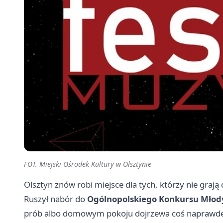
FOT. Miejski Ośrodek Kultury w Olsztynie
Olsztyn znów robi miejsce dla tych, którzy nie graj
Ruszył nabór do
Ogólnopolskiego Konkursu Młod
prób albo domowym pokoju dojrzewa coś naprawdę s