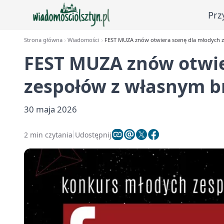
Prz
Strona główna
Wiadomości
FEST MUZA znów otwiera scenę dla młodych 
FEST MUZA znów otwie
zespołów z własnym 
30 maja 2026
2 min czytania
Udostępnij