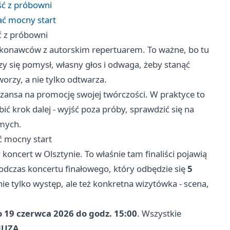
ść z próbowni
ać mocny start
ć z próbowni
konawców z autorskim repertuarem. To ważne, bo tu
czy się pomysł, własny głos i odwaga, żeby stanąć
orzy, a nie tylko odtwarza.
zansa na promocję swojej twórczości. W praktyce to
ić krok dalej - wyjść poza próby, sprawdzić się na
omych.
ć mocny start
koncert w Olsztynie. To właśnie tam finaliści pojawią
dczas koncertu finałowego, który odbędzie się
5
ie tylko występ, ale też konkretna wizytówka - scena,
o 19 czerwca 2026 do godz. 15:00
. Wszystkie
MUZA
.