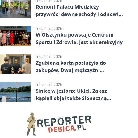
5 sierpnia 2026
Remont Pałacu Młodzieży
przywróci dawne schody i odnowi
zabytkowy budynek
5 sierpnia 2026
W Olsztynku powstaje Centrum
Sportu i Zdrowia. Jest akt erekcyjny
5 sierpnia 2026
Zgubiona karta posłużyła do
zakupów. Dwaj mężczyźni
zatrzymani w Olsztynie
5 sierpnia 2026
Sinice w jeziorze Ukiel. Zakaz
kąpieli objął także Słoneczną
Polanę