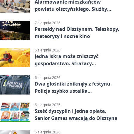
Alarmowanie mieszkańców
powiatu olsztyńskiego. Służby
porządkują zasady działania
7 sierpnia 2026
Perseidy nad Olsztynem. Teleskopy,
meteoryty i nocne kino
6 sierpnia 2026
Jedna iskra może zniszczyć
gospodarstwo. Strażacy
przypominają o zasadach żniw
6 sierpnia 2026
Dwa głośniki zniknęły z festynu.
Policja szybko ustaliła
podejrzanego
6 sierpnia 2026
Sześć dyscyplin i jedna opłata.
Senior Games wracają do Olsztyna
6 sierpnia 2026