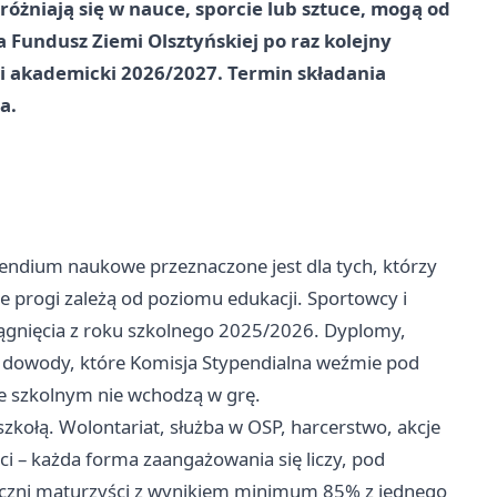
różniają się w nauce, sporcie lub sztuce, mogą od
a Fundusz Ziemi Olsztyńskiej po raz kolejny
 i akademicki 2026/2027. Termin składania
a.
pendium naukowe przeznaczone jest dla tych, którzy
 progi zależą od poziomu edukacji. Sportowcy i
gnięcia z roku szkolnego 2025/2026. Dyplomy,
to dowody, które Komisja Stypendialna weźmie pod
e szkolnym nie wchodzą w grę.
kołą. Wolontariat, służba w OSP, harcerstwo, akcje
ci – każda forma zaangażowania się liczy, pod
czni maturzyści z wynikiem minimum 85% z jednego