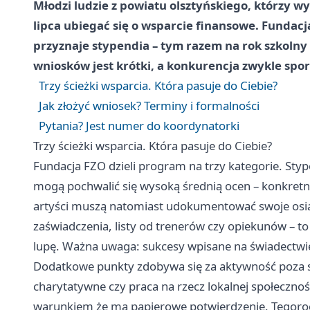
Młodzi ludzie z powiatu olsztyńskiego, którzy wy
lipca ubiegać się o wsparcie finansowe. Fundacj
przyznaje stypendia – tym razem na rok szkolny
wniosków jest krótki, a konkurencja zwykle spor
Trzy ścieżki wsparcia. Która pasuje do Ciebie?
Jak złożyć wniosek? Terminy i formalności
Pytania? Jest numer do koordynatorki
Trzy ścieżki wsparcia. Która pasuje do Ciebie?
Fundacja FZO dzieli program na trzy kategorie. Sty
mogą pochwalić się wysoką średnią ocen – konkretne
artyści muszą natomiast udokumentować swoje osią
zaświadczenia, listy od trenerów czy opiekunów – 
lupę. Ważna uwaga: sukcesy wpisane na świadectwi
Dodatkowe punkty zdobywa się za aktywność poza sz
charytatywne czy praca na rzecz lokalnej społecznoś
warunkiem że ma papierowe potwierdzenie. Tegoro