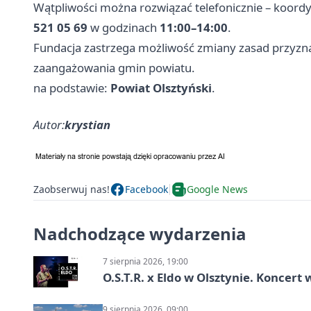
Wątpliwości można rozwiązać telefonicznie – koor
521 05 69
w godzinach
11:00–14:00
.
Fundacja zastrzega możliwość zmiany zasad przyznawa
zaangażowania gmin powiatu.
na podstawie:
Powiat Olsztyński
.
Autor:
krystian
Zaobserwuj nas!
Facebook
Google News
Nadchodzące wydarzenia
7 sierpnia 2026, 19:00
O.S.T.R. x Eldo w Olsztynie. Koncer
9 sierpnia 2026, 09:00