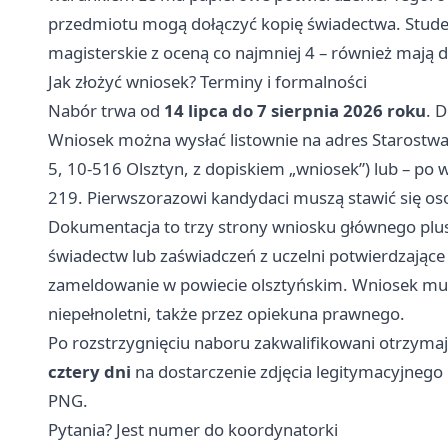
przedmiotu mogą dołączyć kopię świadectwa. Studenc
magisterskie z oceną co najmniej 4 – również mają 
Jak złożyć wniosek? Terminy i formalności
Nabór trwa od
14 lipca do 7 sierpnia 2026 roku
. 
Wniosek można wysłać listownie na adres Starostw
5, 10-516 Olsztyn, z dopiskiem „wniosek”) lub – po
219. Pierwszorazowi kandydaci muszą stawić się oso
Dokumentacja to trzy strony wniosku głównego plus
świadectw lub zaświadczeń z uczelni potwierdzające
zameldowanie w powiecie olsztyńskim. Wniosek musi 
niepełnoletni, także przez opiekuna prawnego.
Po rozstrzygnięciu naboru zakwalifikowani otrzyma
cztery dni
na dostarczenie zdjęcia legitymacyjnego
PNG.
Pytania? Jest numer do koordynatorki