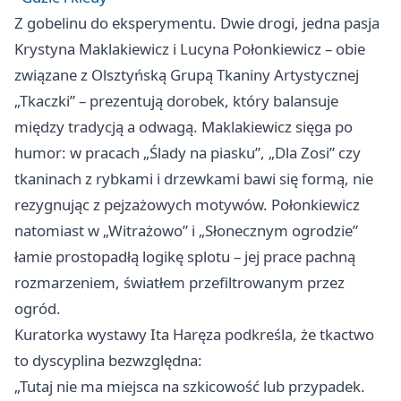
Z gobelinu do eksperymentu. Dwie drogi, jedna pasja
Krystyna Maklakiewicz i Lucyna Połonkiewicz – obie
związane z Olsztyńską Grupą Tkaniny Artystycznej
„Tkaczki” – prezentują dorobek, który balansuje
między tradycją a odwagą. Maklakiewicz sięga po
humor: w pracach „Ślady na piasku”, „Dla Zosi” czy
tkaninach z rybkami i drzewkami bawi się formą, nie
rezygnując z pejzażowych motywów. Połonkiewicz
natomiast w „Witrażowo” i „Słonecznym ogrodzie”
łamie prostopadłą logikę splotu – jej prace pachną
rozmarzeniem, światłem przefiltrowanym przez
ogród.
Kuratorka wystawy Ita Haręza podkreśla, że tkactwo
to dyscyplina bezwzględna:
„Tutaj nie ma miejsca na szkicowość lub przypadek.