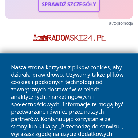
SPRAWDŹ SZCZEGÓŁY
autopromocja
Nasza strona korzysta z plików cookies, aby
działała prawidłowo. Używamy także plików
cookies i podobnych technologii od
zewnętrznych dostawców w celach
Copyright © 2026 wiadomosciolsztyn.pl Wszystkie prawa
analitycznych, marketingowych i
zastrzeżone.
społecznościowych. Informacje te mogą być
przetwarzane również przez naszych
partnerów. Kontynuując korzystanie ze
Polityka
Polityka
News
Autorzy
strony lub klikając „Przechodzę do serwisu",
Prywatności
Cookies
wyrażasz zgodę na użycie dodatkowych