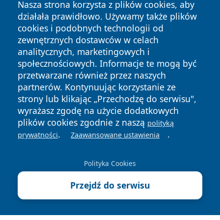
Nasza strona korzysta z plików cookies, aby
działała prawidłowo. Używamy także plików
cookies i podobnych technologii od
zewnętrznych dostawców w celach
analitycznych, marketingowych i
społecznościowych. Informacje te mogą być
Copyright © 2026 wiadomosciolsztyn.pl Wszystkie prawa
przetwarzane również przez naszych
zastrzeżone.
partnerów. Kontynuując korzystanie ze
strony lub klikając „Przechodzę do serwisu",
Polityka
Polityka
wyrażasz zgodę na użycie dodatkowych
News
Autorzy
Prywatności
Cookies
plików cookies zgodnie z naszą
polityką
.
.
prywatności
Zaawansowane ustawienia
Polityka Cookies
Przejdź do serwisu