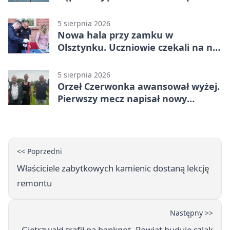
Polanę
5 sierpnia 2026
Nowa hala przy zamku w
Olsztynku. Uczniowie czekali na nią
latami
5 sierpnia 2026
Orzeł Czerwonka awansował wyżej.
Pierwszy mecz napisał nowy
rozdział
<< Poprzedni
Właściciele zabytkowych kamienic dostaną lekcję
remontu
Następny >>
Gietrzwałd trafił na banknot. Powiat buduje szlak