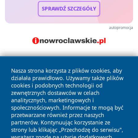
SPRAWDŹ SZCZEGÓŁY
autopromocja
Nasza strona korzysta z plików cookies, aby
działała prawidłowo. Używamy także plików
cookies i podobnych technologii od
zewnętrznych dostawców w celach
Copyright © 2026 wiadomosciolsztyn.pl Wszystkie prawa
analitycznych, marketingowych i
zastrzeżone.
społecznościowych. Informacje te mogą być
przetwarzane również przez naszych
partnerów. Kontynuując korzystanie ze
Polityka
Polityka
News
Autorzy
strony lub klikając „Przechodzę do serwisu",
Prywatności
Cookies
wyrażasz zgodę na użycie dodatkowych