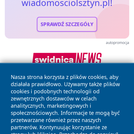
wiadomosciolsztyn.pl!
SPRAWDŹ SZCZEGÓŁY
autopromocja
Nasza strona korzysta z plików cookies, aby
działała prawidłowo. Używamy także plików
cookies i podobnych technologii od
zewnętrznych dostawców w celach
analitycznych, marketingowych i
społecznościowych. Informacje te mogą być
Copyright © 2026 wiadomosciolsztyn.pl Wszystkie prawa
przetwarzane również przez naszych
zastrzeżone.
partnerów. Kontynuując korzystanie ze