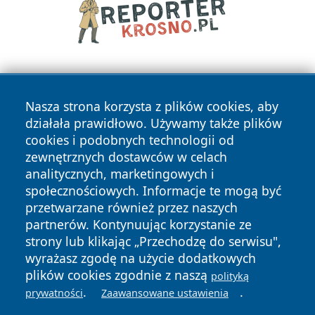
Nasza strona korzysta z plików cookies, aby
działała prawidłowo. Używamy także plików
cookies i podobnych technologii od
zewnętrznych dostawców w celach
Copyright © 2026 wiadomosciolsztyn.pl Wszystkie prawa
analitycznych, marketingowych i
zastrzeżone.
społecznościowych. Informacje te mogą być
przetwarzane również przez naszych
partnerów. Kontynuując korzystanie ze
Polityka
Polityka
News
Autorzy
strony lub klikając „Przechodzę do serwisu",
Prywatności
Cookies
wyrażasz zgodę na użycie dodatkowych
plików cookies zgodnie z naszą
polityką
.
.
prywatności
Zaawansowane ustawienia