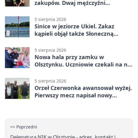
zakupów. Dwaj mężczyźni
zatrzymani w Olsztynie
5 sierpnia 2026
Sinice w jeziorze Ukiel. Zakaz
kąpieli objął także Słoneczną
Polanę
5 sierpnia 2026
Nowa hala przy zamku w
Olsztynku. Uczniowie czekali na nią
latami
5 sierpnia 2026
Orzeł Czerwonka awansował wyżej.
Pierwszy mecz napisał nowy
rozdział
<< Poprzedni
Delegatura NIK w Olsztynie - adres, kontakt i