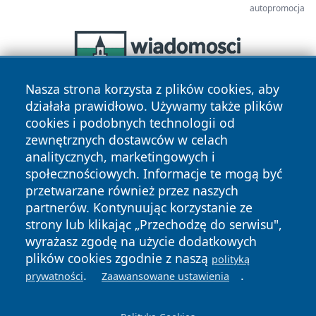
autopromocja
Nasza strona korzysta z plików cookies, aby
działała prawidłowo. Używamy także plików
cookies i podobnych technologii od
zewnętrznych dostawców w celach
analitycznych, marketingowych i
społecznościowych. Informacje te mogą być
przetwarzane również przez naszych
Copyright © 2026 wiadomosciolsztyn.pl Wszystkie prawa
partnerów. Kontynuując korzystanie ze
zastrzeżone.
strony lub klikając „Przechodzę do serwisu",
wyrażasz zgodę na użycie dodatkowych
plików cookies zgodnie z naszą
polityką
Polityka
Polityka
News
Autorzy
.
.
prywatności
Zaawansowane ustawienia
Prywatności
Cookies