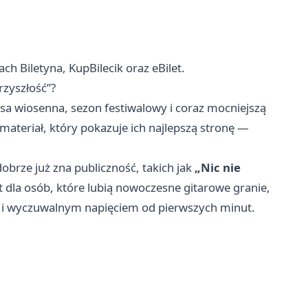
h Biletyna, KupBilecik oraz eBilet.
zyszłość”?
sa wiosenna, sezon festiwalowy i coraz mocniejszą
 materiał, który pokazuje ich najlepszą stronę —
obrze już zna publiczność, takich jak
„Nic nie
t dla osób, które lubią nowoczesne gitarowe granie,
em i wyczuwalnym napięciem od pierwszych minut.