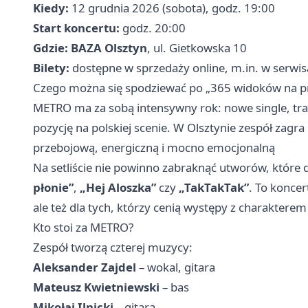
Kiedy:
12 grudnia 2026 (sobota), godz. 19:00
Start koncertu:
godz. 20:00
Gdzie:
BAZA Olsztyn
, ul. Gietkowska 10
Bilety:
dostępne w sprzedaży online, m.in. w serwisac
Czego można się spodziewać po „365 widoków na pr
METRO ma za sobą intensywny rok: nowe single, tra
pozycję na polskiej scenie. W Olsztynie zespół zagra
przebojową, energiczną i mocno emocjonalną
Na setliście nie powinno zabraknąć utworów, które d
płonie”
,
„Hej Aloszka”
czy
„TakTakTak”
. To koncer
ale też dla tych, którzy cenią występy z charakter
Kto stoi za METRO?
Zespół tworzą czterej muzycy:
Aleksander Zajdel
– wokal, gitara
Mateusz Kwietniewski
– bas
Mikołaj Ilnicki
– gitara