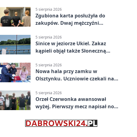
5 sierpnia 2026
Zgubiona karta posłużyła do
zakupów. Dwaj mężczyźni
zatrzymani w Olsztynie
5 sierpnia 2026
Sinice w jeziorze Ukiel. Zakaz
kąpieli objął także Słoneczną
Polanę
5 sierpnia 2026
Nowa hala przy zamku w
Olsztynku. Uczniowie czekali na
nią latami
5 sierpnia 2026
Orzeł Czerwonka awansował
wyżej. Pierwszy mecz napisał nowy
rozdział