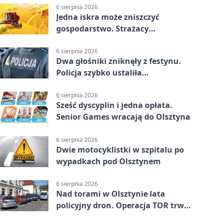
6 sierpnia 2026
Jedna iskra może zniszczyć
gospodarstwo. Strażacy
przypominają o zasadach żniw
6 sierpnia 2026
Dwa głośniki zniknęły z festynu.
Policja szybko ustaliła
podejrzanego
6 sierpnia 2026
Sześć dyscyplin i jedna opłata.
Senior Games wracają do Olsztyna
6 sierpnia 2026
Dwie motocyklistki w szpitalu po
wypadkach pod Olsztynem
6 sierpnia 2026
Nad torami w Olsztynie lata
policyjny dron. Operacja TOR trwa
od listopada