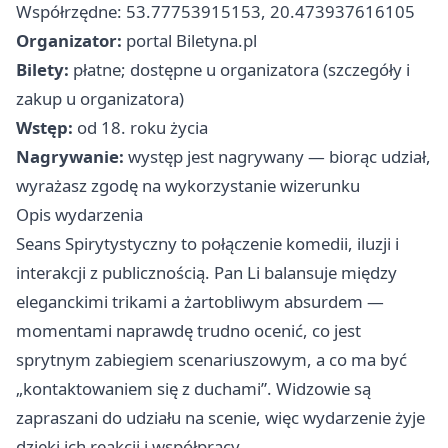
Współrzędne: 53.77753915153, 20.473937616105
Organizator:
portal Biletyna.pl
Bilety:
płatne; dostępne u organizatora (szczegóły i
zakup u organizatora)
Wstęp:
od 18. roku życia
Nagrywanie:
występ jest nagrywany — biorąc udział,
wyrażasz zgodę na wykorzystanie wizerunku
Opis wydarzenia
Seans Spirytystyczny to połączenie komedii, iluzji i
interakcji z publicznością. Pan Li balansuje między
eleganckimi trikami a żartobliwym absurdem —
momentami naprawdę trudno ocenić, co jest
sprytnym zabiegiem scenariuszowym, a co ma być
„kontaktowaniem się z duchami”. Widzowie są
zapraszani do udziału na scenie, więc wydarzenie żyje
dzięki ich reakcji i współpracy.