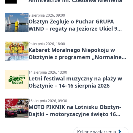
Amfiteatrze im. Czesława Niemena
9 sierpnia 2026, 09:00
Olsztyn Żegluje o Puchar GRUPA
WIND – regaty na Jeziorze Ukiel 9
sierpnia 2026
9 sierpnia 2026, 18:00
Kabaret Moralnego Niepokoju w
Olsztynie z programem „Normalne
to to nie jest”
14 sierpnia 2026, 13:00
Letni festiwal muzyczny na plaży w
Olsztynie – 14–16 sierpnia 2026
16 sierpnia 2026, 09:30
MOTO PIKNIK na Lotnisku Olsztyn-
Dajtki – motoryzacyjne święto 16
sierpnia 2026
Kolejne wydarzenia