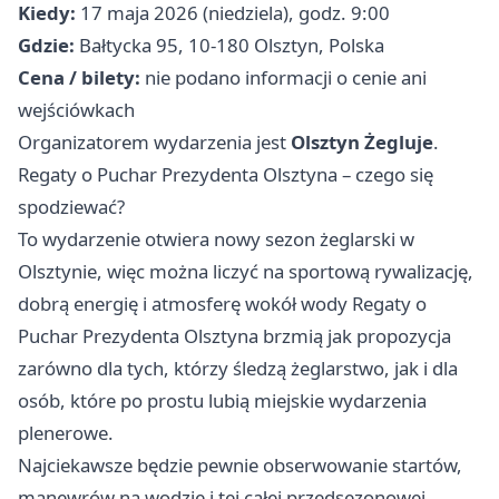
Kiedy:
17 maja 2026 (niedziela), godz. 9:00
Gdzie:
Bałtycka 95, 10-180 Olsztyn, Polska
Cena / bilety:
nie podano informacji o cenie ani
wejściówkach
Organizatorem wydarzenia jest
Olsztyn Żegluje
.
Regaty o Puchar Prezydenta Olsztyna – czego się
spodziewać?
To wydarzenie otwiera nowy sezon żeglarski w
Olsztynie, więc można liczyć na sportową rywalizację,
dobrą energię i atmosferę wokół wody Regaty o
Puchar Prezydenta Olsztyna brzmią jak propozycja
zarówno dla tych, którzy śledzą żeglarstwo, jak i dla
osób, które po prostu lubią miejskie wydarzenia
plenerowe.
Najciekawsze będzie pewnie obserwowanie startów,
manewrów na wodzie i tej całej przedsezonowej