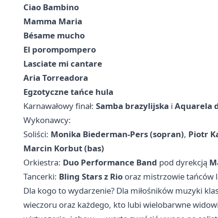
Ciao Bambino
Mamma Maria
Bésame mucho
El porompompero
Lasciate mi cantare
Aria Torreadora
Egzotyczne tańce hula
Karnawałowy finał:
Samba brazylijska
i
Aquarela d
Wykonawcy:
Soliści:
Monika Biederman‑Pers (sopran)
,
Piotr K
Marcin Korbut (bas)
Orkiestra:
Duo Performance Band
pod dyrekcją
M
Tancerki:
Bling Stars z Rio
oraz mistrzowie tańców 
Dla kogo to wydarzenie? Dla miłośników muzyki kla
wieczoru oraz każdego, kto lubi wielobarwne widowi