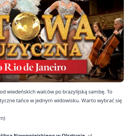
 od wiedeńskich walców po brazylijską sambę. To
gzotyczne tańce w jednym widowisku. Warto wybrać się
yn)
liksa Nowowiejskiego w Olsztynie
, ul.