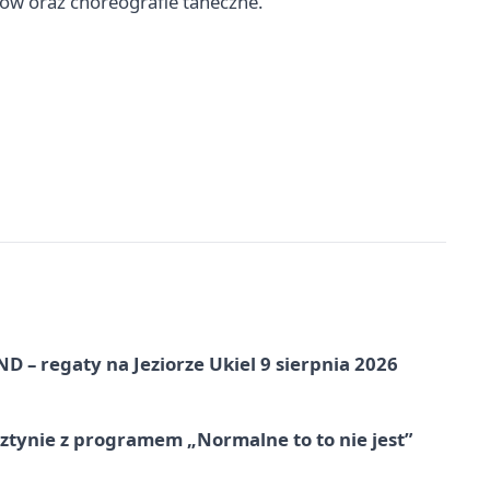
tów oraz choreografie taneczne.
 – regaty na Jeziorze Ukiel 9 sierpnia 2026
tynie z programem „Normalne to to nie jest”