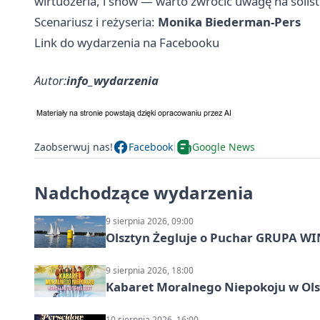
wirtuozeria, i show — warto zwrócić uwagę na solis
Scenariusz i reżyseria:
Monika Biederman‑Pers
Link do wydarzenia na Facebooku
Autor:
info_wydarzenia
Zaobserwuj nas!
Facebook
Google News
Nadchodzące wydarzenia
9 sierpnia 2026, 09:00
Olsztyn Żegluje o Puchar GRUPA WIND
9 sierpnia 2026, 18:00
Kabaret Moralnego Niepokoju w Olsz
10 sierpnia 2026, 16:00