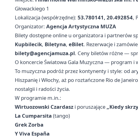
Głowackiego 1
Lokalizacja (współrzędne):
53.780141, 20.492854
, 
Organizator:
Agencja Artystyczna MUZA
Bilety dostępne online u organizatora i partnerów 
Kupbilecik
,
Biletyna
,
eBilet
. Rezerwacje i zamówien
bilety@agencjamuza.pl
. Ceny biletów różne — sp
O koncercie Światowa Gala Muzyczna — program i
To muzyczna podróż przez kontynenty i style: od ar
Hiszpanię i Włochy, aż po roztańczone Rio de Janeir
nostalgii i radości życia.
W programie m.in.:
Wirtuozowski Czardasz
i poruszające
„Kiedy skrzy
La Cumparsita
(tango)
Grek Zorba
Y Viva España