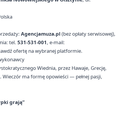
Polska
sprzedaży:
Agencjamuza.pl
(bez opłaty serwisowej),
ia: tel.
531‑531‑001
, e‑mail:
rawdź ofertę na wybranej platformie.
 wykonawcy
ystokratycznego Wiednia, przez Hawaje, Grecję,
o. Wieczór ma formę opowieści — pełnej pasji,
pki grają”