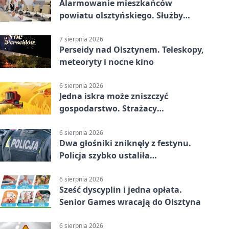
Alarmowanie mieszkańców
powiatu olsztyńskiego. Służby
porządkują zasady działania
7 sierpnia 2026
Perseidy nad Olsztynem. Teleskopy,
meteoryty i nocne kino
6 sierpnia 2026
Jedna iskra może zniszczyć
gospodarstwo. Strażacy
przypominają o zasadach żniw
6 sierpnia 2026
Dwa głośniki zniknęły z festynu.
Policja szybko ustaliła
podejrzanego
6 sierpnia 2026
Sześć dyscyplin i jedna opłata.
Senior Games wracają do Olsztyna
6 sierpnia 2026