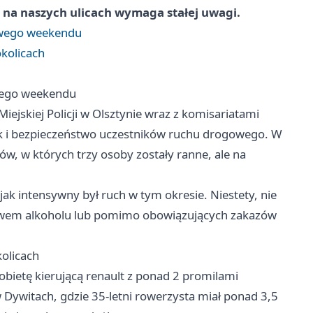
 na naszych ulicach wymaga stałej uwagi.
owego weekendu
kolicach
wego weekendu
ejskiej Policji w Olsztynie wraz z komisariatami
dek i bezpieczeństwo uczestników ruchu drogowego. W
w, w których trzy osoby zostały ranne, ale na
jak intensywny był ruch w tym okresie. Niestety, nie
ywem alkoholu lub pomimo obowiązujących zakazów
olicach
obietę kierującą renault z ponad 2 promilami
Dywitach, gdzie 35-letni rowerzysta miał ponad 3,5