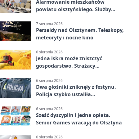
Alarmowanie mieszkańców
powiatu olsztyńskiego. Służby
porządkują zasady działania
7 sierpnia 2026
Perseidy nad Olsztynem. Teleskopy,
meteoryty i nocne kino
6 sierpnia 2026
Jedna iskra może zniszczyć
gospodarstwo. Strażacy
przypominają o zasadach żniw
6 sierpnia 2026
Dwa głośniki zniknęły z festynu.
Policja szybko ustaliła
podejrzanego
6 sierpnia 2026
Sześć dyscyplin i jedna opłata.
Senior Games wracają do Olsztyna
6 sierpnia 2026