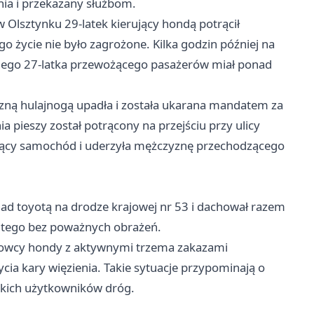
nia i przekazany służbom.
w Olsztynku 29-latek kierujący hondą potrącił
go życie nie było zagrożone. Kilka godzin później na
anego 27-latka przewożącego pasażerów miał ponad
yczną hulajnogą upadła i została ukarana mandatem za
a pieszy został potrącony na przejściu przy ulicy
ojący samochód i uderzyła mężczyznę przechodzącego
ad toyotą na drodze krajowej nr 53 i dachował razem
z tego bez poważnych obrażeń.
erowcy hondy z aktywnymi trzema zakazami
a kary więzienia. Takie sytuacje przypominają o
tkich użytkowników dróg.