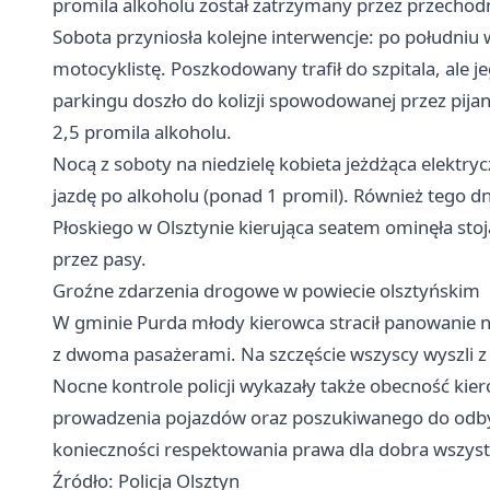
promila alkoholu został zatrzymany przez przechod
Sobota przyniosła kolejne interwencje: po południu 
motocyklistę. Poszkodowany trafił do szpitala, ale je
parkingu doszło do kolizji spowodowanej przez pij
2,5 promila alkoholu.
Nocą z soboty na niedzielę kobieta jeżdżąca elektr
jazdę po alkoholu (ponad 1 promil). Również tego dni
Płoskiego w Olsztynie kierująca seatem ominęła st
przez pasy.
Groźne zdarzenia drogowe w powiecie olsztyńskim
W gminie Purda młody kierowca stracił panowanie n
z dwoma pasażerami. Na szczęście wszyscy wyszli 
Nocne kontrole policji wykazały także obecność ki
prowadzenia pojazdów oraz poszukiwanego do odbyci
konieczności respektowania prawa dla dobra wszys
Źródło: Policja Olsztyn