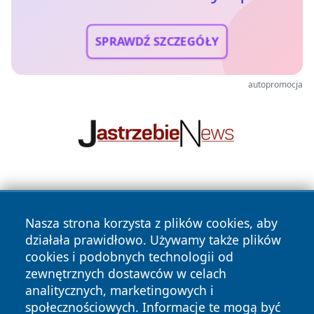
SPRAWDŹ SZCZEGÓŁY
autopromocja
Nasza strona korzysta z plików cookies, aby
działała prawidłowo. Używamy także plików
cookies i podobnych technologii od
zewnętrznych dostawców w celach
Copyright © 2026 wiadomosciolsztyn.pl Wszystkie prawa
analitycznych, marketingowych i
zastrzeżone.
społecznościowych. Informacje te mogą być