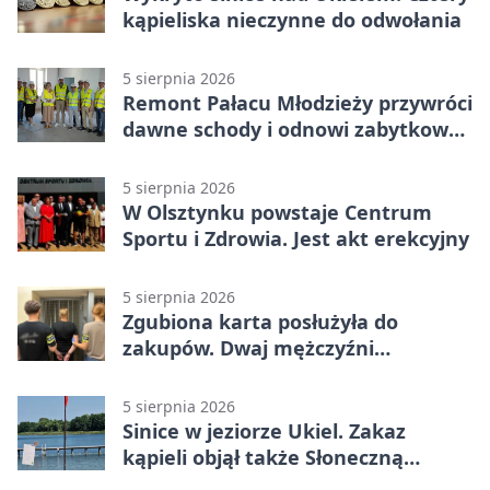
kąpieliska nieczynne do odwołania
5 sierpnia 2026
Remont Pałacu Młodzieży przywróci
dawne schody i odnowi zabytkowy
budynek
5 sierpnia 2026
W Olsztynku powstaje Centrum
Sportu i Zdrowia. Jest akt erekcyjny
5 sierpnia 2026
Zgubiona karta posłużyła do
zakupów. Dwaj mężczyźni
zatrzymani w Olsztynie
5 sierpnia 2026
Sinice w jeziorze Ukiel. Zakaz
kąpieli objął także Słoneczną
Polanę