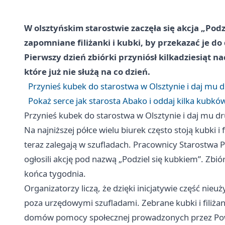
W olsztyńskim starostwie zaczęła się akcja „Podz
zapomniane filiżanki i kubki, by przekazać je 
Pierwszy dzień zbiórki przyniósł kilkadziesiąt na
które już nie służą na co dzień.
Przynieś kubek do starostwa w Olsztynie i daj mu d
Pokaż serce jak starosta Abako i oddaj kilka kubkó
Przynieś kubek do starostwa w Olsztynie i daj mu dr
Na najniższej półce wielu biurek często stoją kubki i 
teraz zalegają w szufladach. Pracownicy Starostwa 
ogłosili akcję pod nazwą „Podziel się kubkiem”. Zbió
końca tygodnia.
Organizatorzy liczą, że dzięki inicjatywie część ni
poza urzędowymi szufladami. Zebrane kubki i filiża
domów pomocy społecznej prowadzonych przez Powi