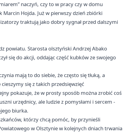
dmiarem” naczyń, czy to w pracy czy w domu
 Marcin Hojda. Już w pierwszy dzień zbiórki
nizatorzy traktują jako dobry sygnał przed dalszymi
z powiatu. Starosta olsztyński Andrzej Abako
ył się do akcji, oddając część kubków ze swojego
nia mają to do siebie, że często się tłuką, a
 cieszymy się z takich przedsięwzięć
lejny pokazuje, że w prosty sposób można zrobić coś
szni urzędnicy, ale ludzie z pomysłami i sercem -
ojego biurka.
zkańców, którzy chcą pomóc, by przynieśli
a Powiatowego w Olsztynie w kolejnych dniach trwania