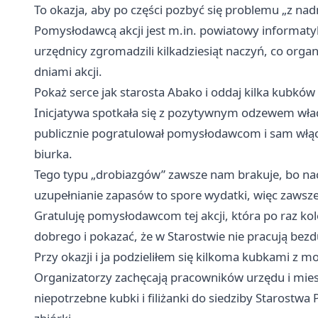
To okazja, aby po części pozbyć się problemu „z na
Pomysłodawcą akcji jest m.in. powiatowy informatyk
urzędnicy zgromadzili kilkadziesiąt naczyń, co orga
dniami akcji.
Pokaż serce jak starosta Abako i oddaj kilka kubków
Inicjatywa spotkała się z pozytywnym odzewem wład
publicznie pogratulował pomysłodawcom i sam włącz
biurka.
Tego typu „drobiazgów” zawsze nam brakuje, bo naczy
uzupełnianie zapasów to spore wydatki, więc zawsze
Gratuluję pomysłodawcom tej akcji, która po raz ko
dobrego i pokazać, że w Starostwie nie pracują bezdu
Przy okazji i ja podzieliłem się kilkoma kubkami z m
Organizatorzy zachęcają pracowników urzędu i mies
niepotrzebne kubki i filiżanki do siedziby Starostw