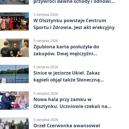
przywróci dawne schody i odnowi
zabytkowy budynek
5 sierpnia 2026
W Olsztynku powstaje Centrum
Sportu i Zdrowia. Jest akt erekcyjny
5 sierpnia 2026
Zgubiona karta posłużyła do
zakupów. Dwaj mężczyźni
zatrzymani w Olsztynie
5 sierpnia 2026
Sinice w jeziorze Ukiel. Zakaz
kąpieli objął także Słoneczną
Polanę
5 sierpnia 2026
Nowa hala przy zamku w
Olsztynku. Uczniowie czekali na
nią latami
5 sierpnia 2026
Orzeł Czerwonka awansował