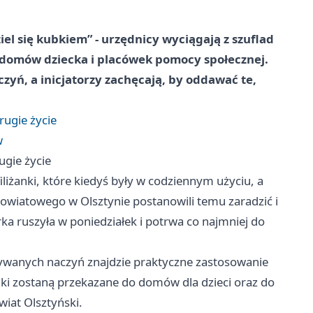
iel się kubkiem” - urzędnicy wyciągają z szuflad
do domów dziecka i placówek pomocy społecznej.
czyń, a inicjatorzy zachęcają, by oddawać te,
rugie życie
w
ugie życie
filiżanki, które kiedyś były w codziennym użyciu, a
Powiatowego w Olsztynie postanowili temu zaradzić i
rka ruszyła w poniedziałek i potrwa co najmniej do
eużywanych naczyń znajdzie praktyczne zastosowanie
nki zostaną przekazane do domów dla dzieci oraz do
at Olsztyński.