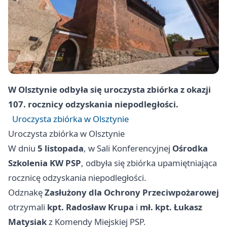
W Olsztynie odbyła się uroczysta zbiórka z okazji
107. rocznicy odzyskania niepodległości.
Uroczysta zbiórka w Olsztynie
Uroczysta zbiórka w Olsztynie
W dniu
5 listopada
, w Sali Konferencyjnej
Ośrodka
Szkolenia KW PSP
, odbyła się zbiórka upamiętniająca
rocznicę odzyskania niepodległości.
Odznakę
Zasłużony dla Ochrony Przeciwpożarowej
otrzymali
kpt. Radosław Krupa
i
mł. kpt. Łukasz
Matysiak
z Komendy Miejskiej PSP.