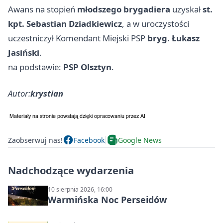
Awans na stopień
młodszego brygadiera
uzyskał
st.
kpt. Sebastian Dziadkiewicz
, a w uroczystości
uczestniczył Komendant Miejski PSP
bryg. Łukasz
Jasiński
.
na podstawie:
PSP Olsztyn
.
Autor:
krystian
Zaobserwuj nas!
Facebook
Google News
Nadchodzące wydarzenia
10 sierpnia 2026, 16:00
Warmińska Noc Perseidów